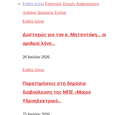
Ευθέα Λόγια
Επιστολές
Στιγμές
Ανακοινώσεις
Απόψεις
Δηλώσεις
Σχόλια
Ευθέα Λόγια
Δυστυχώς για τον κ. Μητσοτάκη… οι
αριθμοί λένε…
26 Ιουλίου 2026
Ευθέα Λόγια
Παρατηρήσεις στη δημόσια
διαβούλευση της ΜΠΕ «Μικρό
Υδροηλεκτρικό…
25 Ιουλίου 2026