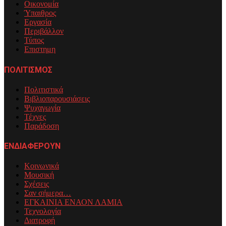
Οικονομία
Ύπαιθρος
Εργασία
Περιβάλλον
Τύπος
Επιστημη
ΠΟΛΙΤΙΣΜΟΣ
Πολιτιστικά
Βιβλιοπαρουσιάσεις
Ψυχαγωγία
Τέχνες
Παράδοση
ΕΝΔΙΑΦΕΡΟΥΝ
Κοινωνικά
Μουσική
Σχέσεις
Σαν σήμερα…
ΕΓΚΑΙΝΙΑ ΕΝΑΟΝ ΛΑΜΙΑ
Τεχνολογία
Διατροφή