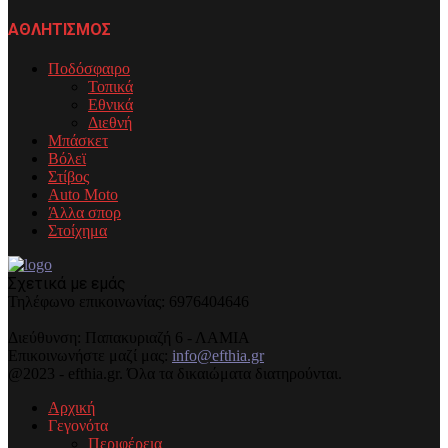
ΑΘΛΗΤΙΣΜΟΣ
Ποδόσφαιρο
Τοπικά
Εθνικά
Διεθνή
Μπάσκετ
Βόλεϊ
Στίβος
Auto Moto
Άλλα σπορ
Στοίχημα
Σχετικά με εμάς
Τηλέφωνo επικοινωνίας: 6976404646
Διεύθυνση: Παπακυριαζή 6 - ΛΑΜΙΑ
Επικοινωνήστε μαζί μας:
info@efthia.gr
@2023 - efthia.gr. Όλα τα δικαιώματα διατηρούνται.
Αρχική
Γεγονότα
Περιφέρεια