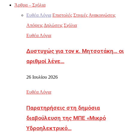
Άρθρα – Σχόλια
Ευθέα Λόγια
Επιστολές
Στιγμές
Ανακοινώσεις
Απόψεις
Δηλώσεις
Σχόλια
Ευθέα Λόγια
Δυστυχώς για τον κ. Μητσοτάκη… οι
αριθμοί λένε…
26 Ιουλίου 2026
Ευθέα Λόγια
Παρατηρήσεις στη δημόσια
διαβούλευση της ΜΠΕ «Μικρό
Υδροηλεκτρικό…