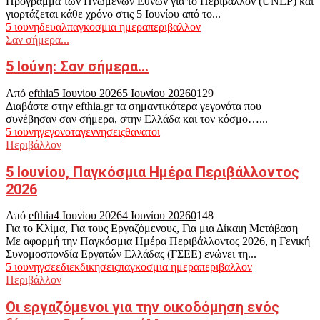
Πρόγραμμα των Ηνωμένων Εθνών για το Περιβάλλον (UNEP) και
γιορτάζεται κάθε χρόνο στις 5 Ιουνίου από το...
5 ιουνη
δευαλ
παγκοσμια ημερα
περιβαλλον
Σαν σήμερα...
5 Ιούνη: Σαν σήμερα…
Από
efthia
5 Ιουνίου 2026
5 Ιουνίου 2026
0
129
Διαβάστε στην efthia.gr τα σημαντικότερα γεγονότα που
συνέβησαν σαν σήμερα, στην Ελλάδα και τον κόσμο…...
5 ιουνη
γεγονοτα
γεννησεις
θανατοι
Περιβάλλον
5 Ιουνίου, Παγκόσμια Ημέρα Περιβάλλοντος
2026
Από
efthia
4 Ιουνίου 2026
4 Ιουνίου 2026
0
148
Για το Κλίμα, Για τους Εργαζόμενους, Για μια Δίκαιη Μετάβαση
Με αφορμή την Παγκόσμια Ημέρα Περιβάλλοντος 2026, η Γενική
Συνομοσπονδία Εργατών Ελλάδας (ΓΣΕΕ) ενώνει τη...
5 ιουνη
γσεε
διεκδικησεις
παγκοσμια ημερα
περιβαλλον
Περιβάλλον
Οι εργαζόμενοι για την οικοδόμηση ενός