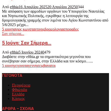
Από
efthia
16 Απριλίου 2025
20 Απριλίου 2025
0
344
Με απόφαση των αρμοδίων οργάνων του Υπουργείου Ναυτιλίας
και Νησιωτικής Πολιτικής, εγκρίθηκε η λειτουργία της
δρομολογιακής γραμμής στον λιμένα του Αγίου Κωνσταντίνου από
5/6/2025 μέχρι...
5 ιουνη
αγιος κωνσταντινος
δρομολογια
σποραδες
Σαν σήμερα...
5 Iούνη: Σαν Σήμερα…
Από
efthia
5 Ιουνίου 2024
0
479
Διαβάστε στην efthia.gr τα σημαντικότερα γεγονότα που
συνέβησαν σαν σήμερα, στην Ελλάδα και τον κόσμο…...
5 ιουνη
γεγονοτα
γεννησεις
θανατοι
ΓΕΓΟΝΟΤΑ
Περιφέρεια
Φθιώτιδα
Ελλάδα
Κόσμος
ΑΡΘΡΑ – ΣΧΟΛΙΑ