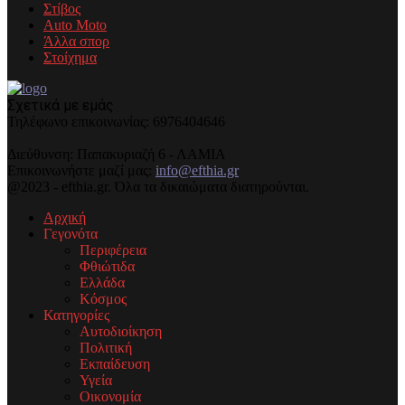
Στίβος
Auto Moto
Άλλα σπορ
Στοίχημα
Σχετικά με εμάς
Τηλέφωνo επικοινωνίας: 6976404646
Διεύθυνση: Παπακυριαζή 6 - ΛΑΜΙΑ
Επικοινωνήστε μαζί μας:
info@efthia.gr
@2023 - efthia.gr. Όλα τα δικαιώματα διατηρούνται.
Αρχική
Γεγονότα
Περιφέρεια
Φθιώτιδα
Ελλάδα
Κόσμος
Κατηγορίες
Αυτοδιοίκηση
Πολιτική
Εκπαίδευση
Υγεία
Οικονομία