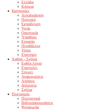
Ελλάδα
Κόσμος
Κατηγορίες
Αυτοδιοίκηση
Πολιτική
Εκπαίδευση
Υγεία
Οικονομία
Ύπαιθρος
Εργασία
Περιβάλλον
Τύπος
Επιστημη
Άρθρα – Σχόλια
Ευθέα Λόγια
Επιστολές
Στιγμές
Ανακοινώσεις
Απόψεις
Δηλώσεις
Σχόλια
Πολιτισμός
Πολιτιστικά
Βιβλιοπαρουσιάσεις
Ψυχαγωγία