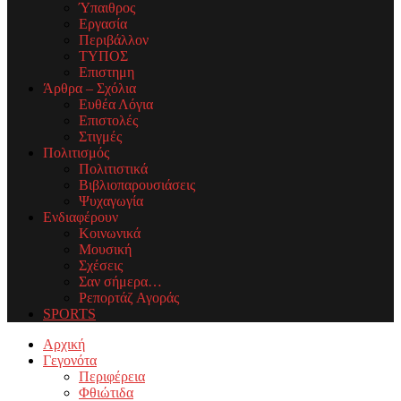
Ύπαιθρος
Εργασία
Περιβάλλον
ΤΥΠΟΣ
Επιστημη
Άρθρα – Σχόλια
Ευθέα Λόγια
Επιστολές
Στιγμές
Πολιτισμός
Πολιτιστικά
Βιβλιοπαρουσιάσεις
Ψυχαγωγία
Ενδιαφέρουν
Κοινωνικά
Μουσική
Σχέσεις
Σαν σήμερα…
Ρεπορτάζ Αγοράς
SPORTS
Facebook
Twitter
Instagram
Youtube
Email
Αρχική
Γεγονότα
Περιφέρεια
Φθιώτιδα