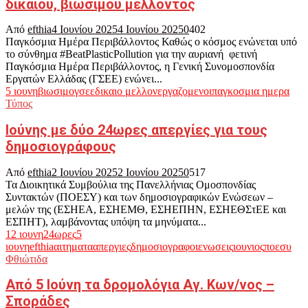
δίκαιου, βιώσιμου μέλλοντος
Από
efthia
4 Ιουνίου 2025
4 Ιουνίου 2025
0
402
Παγκόσμια Ημέρα Περιβάλλοντος Καθώς ο κόσμος ενώνεται υπό
το σύνθημα #BeatPlasticPollution για την αυριανή φετινή
Παγκόσμια Ημέρα Περιβάλλοντος, η Γενική Συνομοσπονδία
Εργατών Ελλάδας (ΓΣΕΕ) ενώνει...
5 ιουνη
βιωσιμο
γσεε
δικαιο μελλον
εργαζομενοι
παγκοσμια ημερα
Τύπος
Ιούνης με δύο 24ωρες απεργίες για τους
δημοσιογράφους
Από
efthia
2 Ιουνίου 2025
2 Ιουνίου 2025
0
517
Τα Διοικητικά Συμβούλια της Πανελλήνιας Ομοσπονδίας
Συντακτών (ΠΟΕΣΥ) και των δημοσιογραφικών Ενώσεων –
μελών της (ΕΣΗΕΑ, ΕΣΗΕΜΘ, ΕΣΗΕΠΗΝ, ΕΣΗΕΘΣτΕΕ και
ΕΣΠΗΤ), λαμβάνοντας υπόψη τα μηνύματα...
12 ιουνη
24ωρες
5
ιουνη
efthia
αιτηματα
απεργιες
δημοσιογραφοι
ενωσεις
ιουνιος
ποεσυ
Φθιώτιδα
Από 5 Ιούνη τα δρομολόγια Αγ. Κων/νος –
Σποράδες