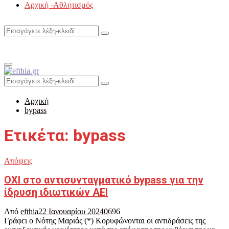
Αρχική -Αθλητισμός
Search
Search
for:
Primary
Menu
Search
Search
for:
Αρχική
bypass
Ετικέτα: bypass
Απόψεις
ΟΧΙ στο αντισυνταγματικό bypass για την
ίδρυση ιδιωτικών ΑΕΙ
Από
efthia
22 Ιανουαρίου 2024
0
696
Γράφει ο Νότης Μαριάς (*) Κορυφώνονται οι αντιδράσεις της