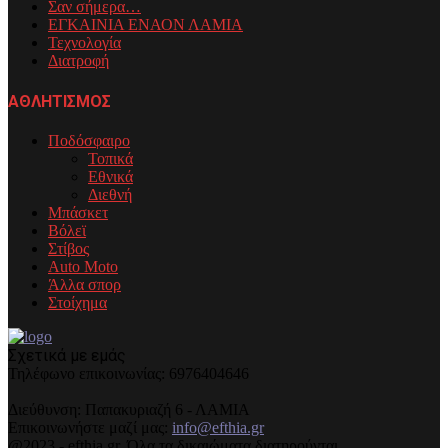
Σαν σήμερα…
ΕΓΚΑΙΝΙΑ ΕΝΑΟΝ ΛΑΜΙΑ
Τεχνολογία
Διατροφή
ΑΘΛΗΤΙΣΜΟΣ
Ποδόσφαιρο
Τοπικά
Εθνικά
Διεθνή
Μπάσκετ
Βόλεϊ
Στίβος
Auto Moto
Άλλα σπορ
Στοίχημα
Σχετικά με εμάς
Τηλέφωνo επικοινωνίας: 6976404646
Διεύθυνση: Παπακυριαζή 6 - ΛΑΜΙΑ
Επικοινωνήστε μαζί μας:
info@efthia.gr
@2023 - efthia.gr. Όλα τα δικαιώματα διατηρούνται.