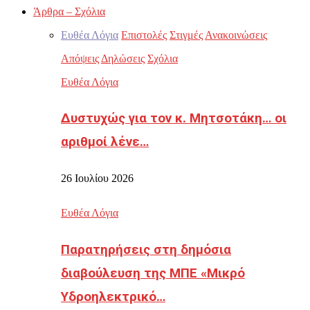
Άρθρα – Σχόλια
Ευθέα Λόγια
Επιστολές
Στιγμές
Ανακοινώσεις
Απόψεις
Δηλώσεις
Σχόλια
Ευθέα Λόγια
Δυστυχώς για τον κ. Μητσοτάκη… οι
αριθμοί λένε…
26 Ιουλίου 2026
Ευθέα Λόγια
Παρατηρήσεις στη δημόσια
διαβούλευση της ΜΠΕ «Μικρό
Υδροηλεκτρικό…