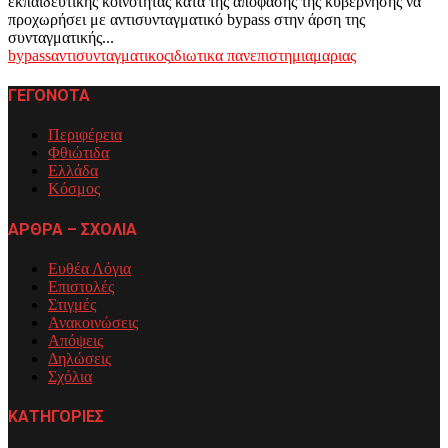
εκπαιδευτικής κοινότητας κατά της απόφασης της κυβέρνησης να
προχωρήσει με αντισυνταγματικό bypass στην άρση της
συνταγματικής...
bypass
αντισυνταγματικος
ιδιωτικα πανεπιστημια
μαριας
ΓΕΓΟΝΟΤΑ
Περιφέρεια
Φθιώτιδα
Ελλάδα
Κόσμος
ΑΡΘΡΑ – ΣΧΟΛΙΑ
Ευθέα Λόγια
Επιστολές
Στιγμές
Ανακοινώσεις
Απόψεις
Δηλώσεις
Σχόλια
ΚΑΤΗΓΟΡΙΕΣ