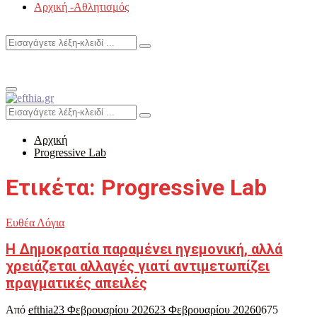
Αρχική -Αθλητισμός
Search
Search
for:
Primary
Menu
Search
Search
for:
Αρχική
Progressive Lab
Ετικέτα: Progressive Lab
Ευθέα Λόγια
Η Δημοκρατία παραμένει ηγεμονική, αλλά
χρειάζεται αλλαγές γιατί αντιμετωπίζει
πραγματικές απειλές
Από
efthia
23 Φεβρουαρίου 2026
23 Φεβρουαρίου 2026
0
675