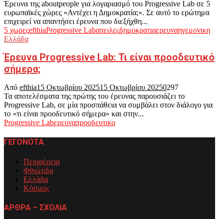
Έρευνα της aboutpeople για λογαριασμό του Progressive Lab σε 5
ευρωπαϊκές χώρες «Αντέχει η Δημοκρατία;». Σε αυτό το ερώτημα
επιχειρεί να απαντήσει έρευνα που διεξήχθη...
5 χωρες
efthia
Progressive Lab
απειλες
δημοκρατια
ερευνα
ηγεμονικη
Ελλάδα
Έρευνα Progressive Lab: Τι είναι προοδευτικό
σήμερα;
Από
efthia
15 Οκτωβρίου 2025
15 Οκτωβρίου 2025
0
297
Τα αποτελέσματα της πρώτης του έρευνας παρουσιάζει το
Progressive Lab, σε μία προσπάθεια να συμβάλει στον διάλογο για
το «τι είναι προοδευτικό σήμερα» και στην...
Progressive Lab
ερευνα
προοδευτικο
ΓΕΓΟΝΟΤΑ
Περιφέρεια
Φθιώτιδα
Ελλάδα
Κόσμος
ΑΡΘΡΑ – ΣΧΟΛΙΑ