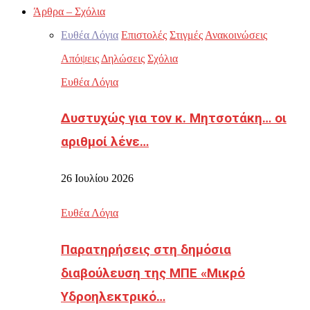
Άρθρα – Σχόλια
Ευθέα Λόγια
Επιστολές
Στιγμές
Ανακοινώσεις
Απόψεις
Δηλώσεις
Σχόλια
Ευθέα Λόγια
Δυστυχώς για τον κ. Μητσοτάκη… οι
αριθμοί λένε…
26 Ιουλίου 2026
Ευθέα Λόγια
Παρατηρήσεις στη δημόσια
διαβούλευση της ΜΠΕ «Μικρό
Υδροηλεκτρικό…