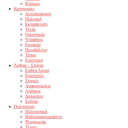
Κόσμος
Κατηγορίες
Αυτοδιοίκηση
Πολιτική
Εκπαίδευση
Υγεία
Οικονομία
Ύπαιθρος
Εργασία
Περιβάλλον
Τύπος
Επιστημη
Άρθρα – Σχόλια
Ευθέα Λόγια
Επιστολές
Στιγμές
Ανακοινώσεις
Απόψεις
Δηλώσεις
Σχόλια
Πολιτισμός
Πολιτιστικά
Βιβλιοπαρουσιάσεις
Ψυχαγωγία
Τέχνες