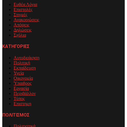
Ευθέα Λόγια
Επιστολές
Στιγμές
Ανακοινώσεις
Απόψεις
Δηλώσεις
Σχόλια
ΚΑΤΗΓΟΡΙΕΣ
Αυτοδιοίκηση
Πολιτική
Εκπαίδευση
Υγεία
Οικονομία
Ύπαιθρος
Εργασία
Περιβάλλον
Τύπος
Επιστημη
ΠΟΛΙΤΙΣΜΟΣ
Πολιτιστικά