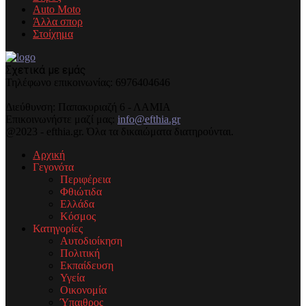
Auto Moto
Άλλα σπορ
Στοίχημα
Σχετικά με εμάς
Τηλέφωνo επικοινωνίας: 6976404646
Διεύθυνση: Παπακυριαζή 6 - ΛΑΜΙΑ
Επικοινωνήστε μαζί μας:
info@efthia.gr
@2023 - efthia.gr. Όλα τα δικαιώματα διατηρούνται.
Αρχική
Γεγονότα
Περιφέρεια
Φθιώτιδα
Ελλάδα
Κόσμος
Κατηγορίες
Αυτοδιοίκηση
Πολιτική
Εκπαίδευση
Υγεία
Οικονομία
Ύπαιθρος