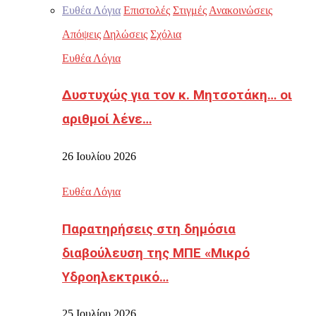
Ευθέα Λόγια
Επιστολές
Στιγμές
Ανακοινώσεις
Απόψεις
Δηλώσεις
Σχόλια
Ευθέα Λόγια
Δυστυχώς για τον κ. Μητσοτάκη… οι
αριθμοί λένε…
26 Ιουλίου 2026
Ευθέα Λόγια
Παρατηρήσεις στη δημόσια
διαβούλευση της ΜΠΕ «Μικρό
Υδροηλεκτρικό…
25 Ιουλίου 2026