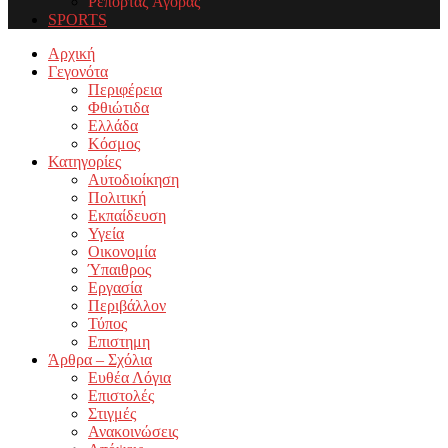
Ρεπορτάζ Αγοράς
SPORTS
Facebook
Twitter
Instagram
Youtube
Email
Αρχική
Γεγονότα
Περιφέρεια
Φθιώτιδα
Ελλάδα
Κόσμος
Κατηγορίες
Αυτοδιοίκηση
Πολιτική
Εκπαίδευση
Υγεία
Οικονομία
Ύπαιθρος
Εργασία
Περιβάλλον
Τύπος
Επιστημη
Άρθρα – Σχόλια
Ευθέα Λόγια
Επιστολές
Στιγμές
Ανακοινώσεις