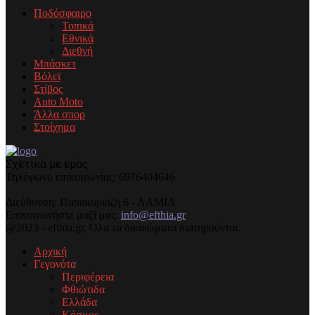
Ποδόσφαιρο
Τοπικά
Εθνικά
Διεθνή
Μπάσκετ
Βόλεϊ
Στίβος
Auto Moto
Άλλα σπορ
Στοίχημα
Σχετικά με εμάς
Τηλέφωνo επικοινωνίας: 6976404646
Διεύθυνση: Παπακυριαζή 6 - ΛΑΜΙΑ
Επικοινωνήστε μαζί μας:
info@efthia.gr
@2023 - efthia.gr. Όλα τα δικαιώματα διατηρούνται.
Αρχική
Γεγονότα
Περιφέρεια
Φθιώτιδα
Ελλάδα
Κόσμος