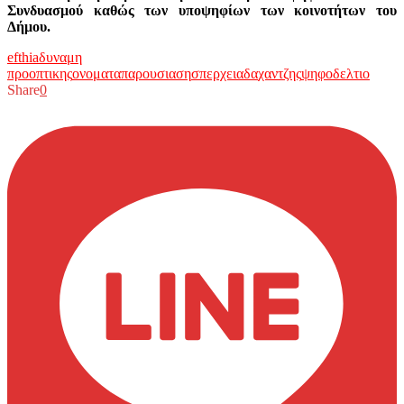
Συνδυασμού καθώς των υποψηφίων των κοινοτήτων του
Δήμου.
efthia
δυναμη
προοπτικης
ονοματα
παρουσιαση
σπερχειαδα
χαντζης
ψηφοδελτιο
Share
0