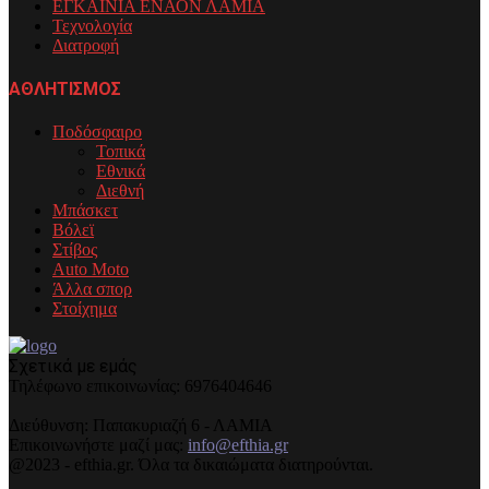
ΕΓΚΑΙΝΙΑ ΕΝΑΟΝ ΛΑΜΙΑ
Τεχνολογία
Διατροφή
ΑΘΛΗΤΙΣΜΟΣ
Ποδόσφαιρο
Τοπικά
Εθνικά
Διεθνή
Μπάσκετ
Βόλεϊ
Στίβος
Auto Moto
Άλλα σπορ
Στοίχημα
Σχετικά με εμάς
Τηλέφωνo επικοινωνίας: 6976404646
Διεύθυνση: Παπακυριαζή 6 - ΛΑΜΙΑ
Επικοινωνήστε μαζί μας:
info@efthia.gr
@2023 - efthia.gr. Όλα τα δικαιώματα διατηρούνται.