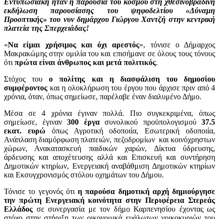
Εντυπωσιακή ήταν η παρουσία του κόσμου στη χθεσινοβραδινή
εκδήλωση παρουσίασης του ψηφοδελτίου «Δύναμη
Προοπτικής» του νυν δημάρχου Γιώργου Χαντζή στην κεντρική
πλατεία της Σπερχειάδας!
«
Να είμαι χρήσιμος και όχι αρεστός
», τόνισε ο Δήμαρχος
Μακρακώμης στην ομιλία του και επισήμανε σε όλους τους τόνους
ότι
πρώτα είναι άνθρωπος και μετά πολιτικός
.
Στόχος του
ο πολίτης και η διασφάλιση του δημοσίου
συμφέροντος
και η ολοκλήρωση του έργου που άρχισε πριν από 4
χρόνια, όταν, όπως σημείωσε, παρέλαβε έναν διαλυμένο Δήμο.
Μέσα σε 4 χρόνια έγιναν πολλά. Πιο συγκεκριμένα, όπως
σημείωσε, έγιναν
300 έργα
συνολικού προϋπολογισμού
37.5
εκατ. ευρώ
όπως Αγροτική οδοποιία, Εσωτερική οδοποιία,
Ανάπλαση διαμόρφωση πλατειών, πεζοδρομίων και κοινόχρηστων
χώρων, Ανακατασκευή παιδικών χαρών, Δίκτυα ύδρευσης,
άρδευσης και αποχέτευσης αλλά και Επισκευή και συντήρηση
Δημοτικών κτηρίων, Ενεργειακή αναβάθμιση Δημοτικών κτηρίων
και Εκσυγχρονισμός στόλου οχημάτων του Δήμου.
Τόνισε το γεγονός ότι
η παρούσα δημοτική αρχή δημιούργησε
την πρώτη Ενεργειακή κοινότητα στην Περιφέρεια Στερεάς
Ελλάδος
σε συνεργασία με τον δήμο Καρπενησίου έχοντας ως
στόχο στην στήριξη των οικονομικά ευάλωτων νοικοκυριών του