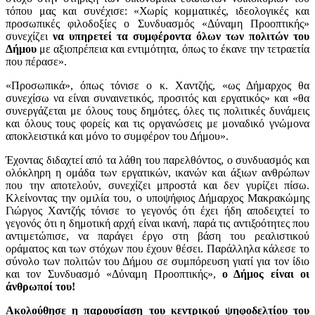
τόπου μας και συνέχισε: «Χωρίς κομματικές, ιδεολογικές και
προσωπικές φιλοδοξίες ο Συνδυασμός «Δύναμη Προοπτικής»
συνεχίζει
να υπηρετεί τα συμφέροντα όλων των πολιτών του
Δήμου
με αξιοπρέπεια και εντιμότητα, όπως το έκανε την τετραετία
που πέρασε».
«Προσωπικά», όπως τόνισε ο κ. Χαντζής, «ως Δήμαρχος θα
συνεχίσω να είναι συναινετικός, προσιτός και εργατικός» και «θα
συνεργάζεται με όλους τους δημότες, όλες τις πολιτικές δυνάμεις
και όλους τους φορείς και τις οργανώσεις με μοναδικό γνώμονα
αποκλειστικά και μόνο το συμφέρον του Δήμου».
Έχοντας διδαχτεί από τα λάθη του παρελθόντος, ο συνδυασμός και
ολόκληρη η ομάδα των εργατικών, ικανών και άξιων ανθρώπων
που την αποτελούν, συνεχίζει μπροστά και δεν γυρίζει πίσω.
Κλείνοντας την ομιλία του, ο υποψήφιος Δήμαρχος Μακρακώμης
Γιώργος Χαντζής τόνισε το γεγονός ότι έχει ήδη αποδειχτεί το
γεγονός ότι η δημοτική αρχή είναι ικανή, παρά τις αντιξοότητες που
αντιμετώπισε, να παράγει έργο στη βάση του ρεαλιστικού
οράματος και των στόχων που έχουν θέσει. Παράλληλα κάλεσε το
σύνολο των πολιτών του Δήμου σε συμπόρευση γιατί για τον ίδιο
και τον Συνδυασμό «Δύναμη Προοπτικής»,
ο Δήμος είναι οι
άνθρωποί του!
Ακολούθησε η παρουσίαση του κεντρικού ψηφοδελτίου του