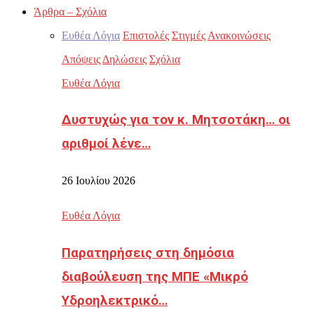
Άρθρα – Σχόλια
Ευθέα Λόγια
Επιστολές
Στιγμές
Ανακοινώσεις
Απόψεις
Δηλώσεις
Σχόλια
Ευθέα Λόγια
Δυστυχώς για τον κ. Μητσοτάκη… οι
αριθμοί λένε…
26 Ιουλίου 2026
Ευθέα Λόγια
Παρατηρήσεις στη δημόσια
διαβούλευση της ΜΠΕ «Μικρό
Υδροηλεκτρικό…