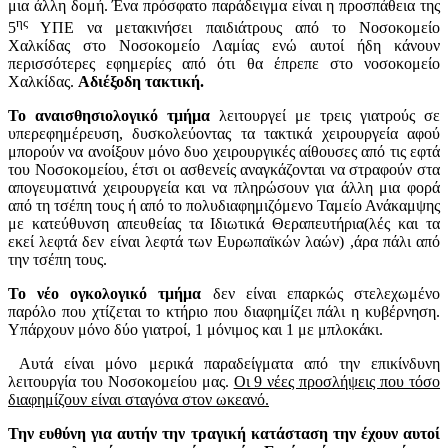
μια άλλη δομή. Ένα πρόσφατο παράδειγμα είναι η προσπάθεια της
ης
5
ΥΠΕ να μετακινήσει παιδιάτρους από το Νοσοκομείο
Χαλκίδας στο Νοσοκομείο Λαμίας ενώ αυτοί ήδη κάνουν
περισσότερες εφημερίες από ότι θα έπρεπε στο νοσοκομείο
Χαλκίδας.
Αδιέξοδη τακτική.
Το αναισθησιολογικό τμήμα
λειτουργεί με τρεις γιατρούς σε
υπερεφημέρευση, δυσκολεύοντας τα τακτικά χειρουργεία αφού
μπορούν να ανοίξουν μόνο δυο χειρουργικές αίθουσες από τις εφτά
του Νοσοκομείου, έτσι οι ασθενείς αναγκάζονται να στραφούν στα
απογευματινά χειρουργεία και να πληρώσουν για άλλη μια φορά
από τη τσέπη τους ή από το πολυδιαφημιζόμενο Ταμείο Ανάκαμψης
με κατεύθυνση απευθείας τα Ιδιωτικά Θεραπευτήρια(λές και τα
εκεί λεφτά δεν είναι λεφτά των Ευρωπαϊκών λαών) ,άρα πάλι από
την τσέπη τους.
Το νέο ογκολογικό τμήμα
δεν είναι επαρκώς στελεχωμένο
παρόλο που χτίζεται το κτήριο που διαφημίζει πάλι η κυβέρνηση.
Υπάρχουν μόνο δύο γιατροί, 1 μόνιμος και 1 με μπλοκάκι.
Αυτά είναι μόνο μερικά παραδείγματα από την επικίνδυνη
λειτουργία του Νοσοκομείου μας.
Οι 9 νέες προσλήψεις που τόσο
διαφημίζουν είναι σταγόνα στον ωκεανό.
Την ευθύνη για αυτήν την τραγική κατάσταση την έχουν αυτοί