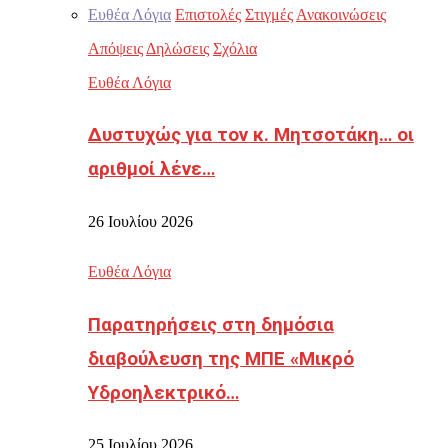
Ευθέα Λόγια
Επιστολές
Στιγμές
Ανακοινώσεις
Απόψεις
Δηλώσεις
Σχόλια
Ευθέα Λόγια
Δυστυχώς για τον κ. Μητσοτάκη… οι
αριθμοί λένε…
26 Ιουλίου 2026
Ευθέα Λόγια
Παρατηρήσεις στη δημόσια
διαβούλευση της ΜΠΕ «Μικρό
Υδροηλεκτρικό…
25 Ιουλίου 2026