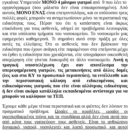
εγκαίνια: Υπηρετούν
ΜΟΝΟ 4 μόνιμοι γιατροί
από 9 που λέει το
οργανόγραμμα (που μάλιστα δεν είναι επικαιροποιημένο). Από
αυτούς
ΜΟΝΟ ΕΝΑΣ
είναι επειγοντολόγος, και οι υπόλοιποι τρεις
πολλές φορές μπορούν να αντιμετωπίσουν μόνο τα περιστατικά της
ειδικότητας τους. Πέραν του ότι η κατάσταση είναι άκρως
επικίνδυνη για τους ασθενείς, οδηγεί σε προβλήματα λειτουργίας
και στα υπόλοιπα τμήματα του νοσοκομείου. Το νοσοκομείο μας
εφημερεύει καθημερινά. Τι σημαίνει αυτό στην πράξη με όλες
αυτές τις ελλείψεις; Ότι οι ασθενείς που δεν βρίσκουν την
ειδικότητα που έχουν ανάγκη είτε παραμένουν στα επείγοντα μέχρι
να έρθει η ειδικότητα που χρειάζονται, είτε υπογράφουν οικειοθελή
αποχώρηση είτε γίνεται διακομιδή σε άλλο νοσοκομείο.
Αυτή η
τραγική υποστελέχωση έχει σαν αποτέλεσμα την
υπερεφημέρευση γιατρών, τις μετακινήσεις από άλλες δομές
(λες και στα ΚΥ το προσωπικό περισσεύει), τα εντέλλεσθε και
την περιστασιακή κάλυψη από ειδικευμένους και
ειδικευόμενους γιατρούς που είτε είναι αλλότριας ειδικότητας
ή δεν είναι ακόμα κατάλληλα εκπαιδευμένοι αντίστοιχα για να
μπορούν να καλύψουν τα ΤΕΠ.
Έχουμε κάθε μέρα τέτοια περιστατικά και οι φιέστες δεν λύνουν το
πραγματικό πρόβλημα.
Ωραίες οι κορδέλες, ωραίοι οι
φρεσκοβαμμένοι τοίχοι και τα ντουβάρια αλλά δεν είναι αυτά που
από μόνα τους γιατρεύουν τους ασθενείς. Είναι το ανθρώπινο
δυναμικό, γιατροί, νοσηλευτές και λοιπό προσωπικό, και αυτοί