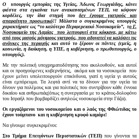
Ο υπουργός εμπορίας της Υγείας, Άδωνις Γεωργιάδης, κάνει
φιέστα στα εγκαίνια των ανακαινισμένων ΤΕΠ, να κόψουν
κορδέλες, την ίδια στιγμή που
δεν έχουμε γιατρούς και
απαραίτητο προσωπικό
!! Μάλιστα ο συγκεκριμένος υπουργός
χαρακτήρισε ως “το καλύτερο Περιφερειακό Νοσοκομείο”, τ
ο Γ.
Νοσοκομείο της Λαμίας που λειτουργεί στα κόκκινα, με κάτω
από τους μισούς μόνιμους γιατρούς, που αδυνατεί να καλύψει τις
ανάγκες της περιοχής
και αυτό το ξέρουν οι πάντες (εμείς, η
κοινωνία, η διοίκηση, η ΥΠΕ, η κυβέρνηση, ο πρωθυπουργός, ο
υπουργός).
Με την πολιτική υποχρηματοδότησης που ακολουθούν, και αυτοί
και οι προηγούμενες κυβερνήσεις, ακόμα και τα νοσοκομεία που
έχουν μείνει υπολειτουργούν επικίνδυνα, γιατί η υγεία γι αυτούς
είναι εμπόρευμα. Τα λεφτά αντί να τα δίνουν για την υγεία τα
δίνουν για πολέμους και για πολιτικές που συντρίβουν κάθε έννοια
δικαίου και ανθρωπιάς(όπως η συνεργασία με το κράτος-δολοφόνο
του Ισραήλ που βομβαρδίζει ανηλεώς νοσοκομεία στην Γάζα).
Οι εργαζόμενοι του νοσοκομείου και ο λαός της Φθιώτιδας το
έχουν τούμπανο
και η κυβέρνηση κρυφό καμάρι!
Να γίνουμε συγκεκριμένοι:
Στο Τμήμα Επειγόντων Περιστατικών (ΤΕΠ)
που γίνονται τα