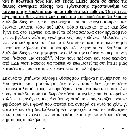
και η πολιτική τους και όχι εμείς. Εμείς μέσα σε
αυτές τις
άθλιες συνθήκες πίεσης και εξάντλησης προσπαθούμε να
κάνουμε την δουλειά μας με αυτοθυσία και ευθύνη.
Όμως είναι
σίγουρο ότι θα γίνονται λάθη από το προσωπικό όταν δουλεύουν
διπλοβάρδιες όπως το πρωί-νύχτα και το απόγευμα-πρωί και
έχοντας μάλιστα τόσο αυξημένο φόρτο εργασίας, όπως ακριβώς
έγινε και στο Τζάνειο
,
και εκεί τα φόρτωσαν όλα στον εργαζόμενο
για να βγάλουν λάδι τις εγκληματικές τους ευθύνες.
Μάλιστα, για
να είναι καλυμμένοι οι ίδιοι το τελευταίο διάστημα διακινούν μια
υπεύθυνη δήλωση ότι οι νοσηλευτές δέχονται να δουλεύουν
διπλοβάρδιες για να μην φέρουν οι ίδιοι την ευθύνη σε περίπτωση
που ‘’κάτσει μια στραβή’’. Μετά τους τρέχουν και τους περνάνε
από ΕΔΕ γιατί κάποιος θα πρέπει να επωμιστεί τις συνέπειες μιας
κατάστασης που οι αιτίες ξεκινάνε από τα πολύ ψηλά.
Σε αυτά τα ζητήματα θέλουμε λύσεις που επίμονα η κυβέρνηση, το
Υπουργείο και η διοίκηση δεν δίνει, αφού δεν έχουν στον
προσανατολισμό τους να φτιάξουν ένα νοσοκομείο και ένα
πραγματικά δημόσιο και δωρεάν σύστημα υγείας που θα μπορεί να
καλύψει τις ανάγκες μας. Αντιθέτως, αυτό που τους νοιάζει είναι να
φιμώσουν κάθε φωνή που απαιτεί και αντιδρά σε αυτό το χάλι, γι
αυτό φέραν στη διαβούλευση νέο νομοσχέδιο για το πειθαρχικό
δίκαιο που εντείνει τον αυταρχισμό και την καταστολή στους
δημοσίους υπαλλήλους.