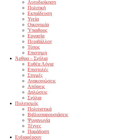
Αυτοδιοίκηση
Πολιτική
Εκπαίδευση
Υγεία
Οικονομία
Ύπαιθρος
Εργασία
Περιβάλλον
Τύπος
Επιστημη
Άρθρα – Σχόλια
Ευθέα Λόγια
Επιστολές
Στιγμές
Ανακοινώσεις
Απόψεις
Δηλώσεις
Σχόλια
Πολιτισμός
Πολιτιστικά
Βιβλιοπαρουσιάσεις
Ψυχαγωγία
Τέχνες
Παράδοση
Ενδιαφέρουν