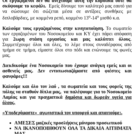
Οι εργαζόμενοι δεν θα ανεχτούμε αυτή την κοροϊδία ούτε θα
σκύψουμε το κεφάλι.
Εμείς δίνουμε τον καλύτερό μας εαυτό για
να σώσουμε ότι σώζεται μέσα σε αντίξοες συνθήκες με
ο
ο
διπλοβάρδιες, με κομμένα ρεπό, κομμένο 13
-14
μισθό κ.α.
Καλούμε τους εργαζομένους στην κινητοποίηση.
Το σωματείο
των εργαζομένων του Νοσοκομείου και ΚΥ έχει πάρει απόφαση
για
2ωρη στάση εργασίας και μας καλύπτει όλους
.
Συμμετέχουμε όλοι και όλες, το λέμε στους συναδέρφους από
τμήμα σε τμήμα, είμαστε όλοι στο πόδι και ενώνουμε τις φωνές
μας.
Διεκδικούμε ένα Νοσοκομείο που έχουμε ανάγκη εμείς και οι
ασθενείς μας. Δεν εντυπωσιαζόμαστε από φιέστες και
φανφάρες!!!
Καλούμε και όλο τον λαό , τα σωματεία και τους φορείς της
πόλης να σταθούν δίπλα μας, να παλέψουμε για το Νοσοκομείο
Λαμίας και για πραγματικά
δημόσια και δωρεάν υγεία για
όλους.
«Υποδεχόμαστε» αγωνιστικά τον υπουργό και απαιτούμε:.
ΑΜΕΣΕΣ μαζικές προσλήψεις μόνιμου προσωπικού
ΝΑ ΙΚΑΝΟΠΟΙΗΘΟΥΝ ΟΛΑ ΤΑ ΔΙΚΑΙΑ ΑΙΤΗΜΑΤΑ
ΜΑΣ