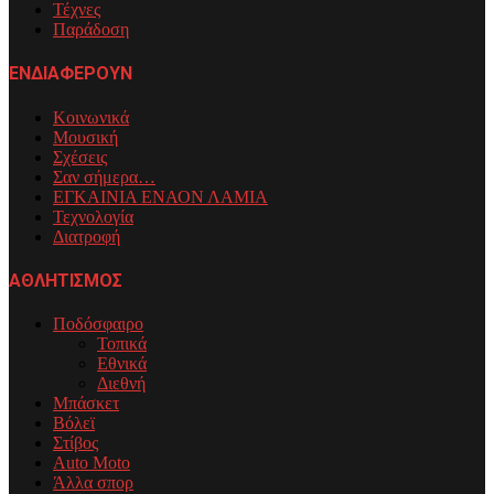
Τέχνες
Παράδοση
ΕΝΔΙΑΦΕΡΟΥΝ
Κοινωνικά
Μουσική
Σχέσεις
Σαν σήμερα…
ΕΓΚΑΙΝΙΑ ΕΝΑΟΝ ΛΑΜΙΑ
Τεχνολογία
Διατροφή
ΑΘΛΗΤΙΣΜΟΣ
Ποδόσφαιρο
Τοπικά
Εθνικά
Διεθνή
Μπάσκετ
Βόλεϊ
Στίβος
Auto Moto
Άλλα σπορ