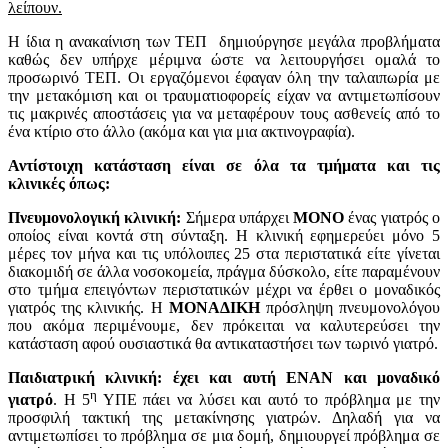
λείπουν.
Η ίδια η ανακαίνιση των ΤΕΠ δημιούργησε μεγάλα προβλήματα
καθώς δεν υπήρχε μέριμνα ώστε να λειτουργήσει ομαλά το
προσωρινό ΤΕΠ. Οι εργαζόμενοι έφαγαν όλη την ταλαιπωρία με
την μετακόμιση και οι τραυματιοφορείς είχαν να αντιμετωπίσουν
τις μακρινές αποστάσεις για να μεταφέρουν τους ασθενείς από το
ένα κτίριο στο άλλο (ακόμα και για μια ακτινογραφία).
Αντίστοιχη κατάσταση είναι σε όλα τα τμήματα και τις
κλινικές όπως:
Πνευμονολογική κλινική:
Σήμερα υπάρχει
ΜΟΝΟ
ένας γιατρός ο
οποίος είναι κοντά στη σύνταξη. Η κλινική εφημερεύει μόνο 5
μέρες τον μήνα και τις υπόλοιπες 25 στα περιστατικά είτε γίνεται
διακομιδή σε άλλα νοσοκομεία, πράγμα δύσκολο, είτε παραμένουν
στο τμήμα επειγόντων περιστατικών μέχρι να έρθει ο μοναδικός
γιατρός της κλινικής. Η
ΜΟΝΑΔΙΚΗ
πρόσληψη πνευμονολόγου
που ακόμα περιμένουμε, δεν πρόκειται να καλυτερεύσει την
κατάσταση αφού ουσιαστικά θα αντικαταστήσει των τωρινό γιατρό.
Παιδιατρική κλινική: έχει και αυτή ΕΝΑΝ και μοναδικό
η
γιατρό
. Η 5
ΥΠΕ πάει να λύσει και αυτό το πρόβλημα με την
προσφιλή τακτική της μετακίνησης γιατρών. Δηλαδή για να
αντιμετωπίσει το πρόβλημα σε μια δομή, δημιουργεί πρόβλημα σε