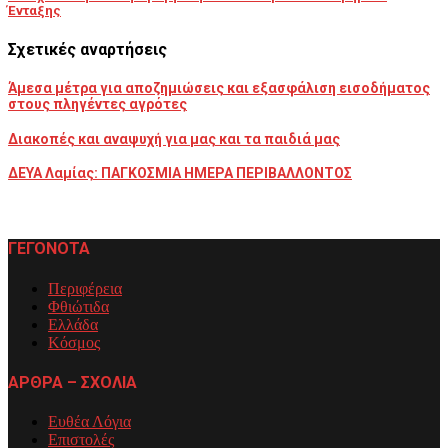
Ένταξης
Σχετικές αναρτήσεις
Άμεσα μέτρα για αποζημιώσεις και εξασφάλιση εισοδήματος
στους πληγέντες αγρότες
Διακοπές και αναψυχή για μας και τα παιδιά μας
ΔΕΥΑ Λαμίας: ΠΑΓΚΟΣΜΙΑ ΗΜΕΡΑ ΠΕΡΙΒΑΛΛΟΝΤΟΣ
ΓΕΓΟΝΟΤΑ
Περιφέρεια
Φθιώτιδα
Ελλάδα
Κόσμος
ΑΡΘΡΑ – ΣΧΟΛΙΑ
Ευθέα Λόγια
Επιστολές