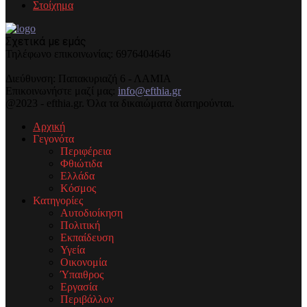
Στοίχημα
Σχετικά με εμάς
Τηλέφωνo επικοινωνίας: 6976404646
Διεύθυνση: Παπακυριαζή 6 - ΛΑΜΙΑ
Επικοινωνήστε μαζί μας:
info@efthia.gr
@2023 - efthia.gr. Όλα τα δικαιώματα διατηρούνται.
Αρχική
Γεγονότα
Περιφέρεια
Φθιώτιδα
Ελλάδα
Κόσμος
Κατηγορίες
Αυτοδιοίκηση
Πολιτική
Εκπαίδευση
Υγεία
Οικονομία
Ύπαιθρος
Εργασία
Περιβάλλον