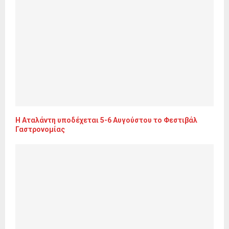
Η Αταλάντη υποδέχεται 5-6 Αυγούστου το Φεστιβάλ
Γαστρονομίας