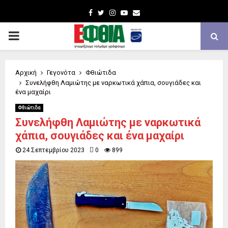
Facebook
Twitter
Instagram
Youtube
Email
PRIMARY
MENU
Αρχική
Γεγονότα
Φθιώτιδα
Συνελήφθη Λαμιώτης με ναρκωτικά χάπια, σουγιάδες και
ένα μαχαίρι
Φθιώτιδα
Συνελήφθη Λαμιώτης με ναρκωτικά
χάπια, σουγιάδες και ένα μαχαίρι
24 Σεπτεμβρίου 2023
0
899