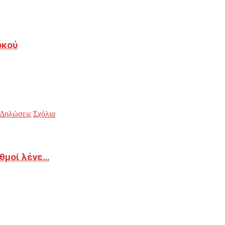
οκού
Δηλώσεις
Σχόλια
ιθμοί λένε…