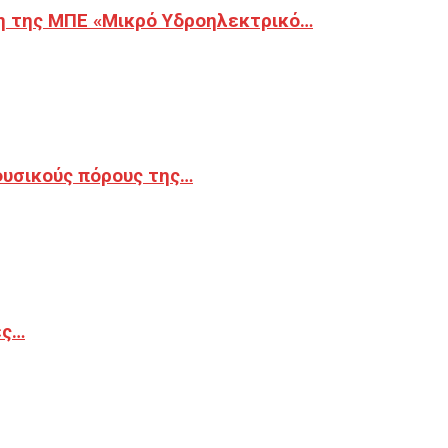
η της ΜΠΕ «Μικρό Υδροηλεκτρικό…
φυσικούς πόρους της…
ές…