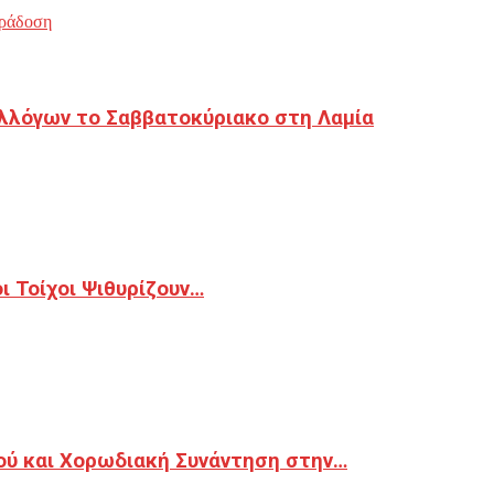
ράδοση
λλόγων το Σαββατοκύριακο στη Λαμία
 Τοίχοι Ψιθυρίζουν…
ού και Χορωδιακή Συνάντηση στην…