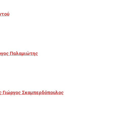
ντού
ργος Παλαμιώτης
ς Γιώργος Σκαμπερδόπουλος