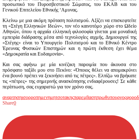
προσωπικό του Πυροσβεστικού Σώματος, του ΕΚΑΒ και του
Γενικού Επιτελείου Εθνικής ‘Αμυνας.
Κλείνω με μια ακόμη πρόταση πολιτισμού. Αξίζει να επισκεφτείτε
τη «Στέγη Ελληνικών Ιδεών», τον νέο καινοτόμο χώρο στο Ωδείο
Αθηνών, όπου η αρχαία ελληνική φιλοσοφία γίνεται μια μοναδική
εμπειρία διάδρασης μέσα από τεχνολογίες αιχμής. Δημιουργοί της
«Στέγης» είναι το Υπουργείο Πολιτισμού και το Εθνικό Κέντρο
Έρευνας Φυσικών Επιστημών και η πρώτη έκθεση έχει θέμα
«Δημοκρατία και Ευδαιμονία».
Και σας αφήνω με μία κινέζικη παροιμία που άκουσα στο
πρόσφατο ταξίδι μου στο Πεκίνο: «Όποιος θέλει να απομακρύνει
ένα βουνό πρέπει να ξεκινήσει από τις πέτρες». Ελπίζω να βρήκατε
τις «πέτρες» της σημερινής ανασκόπησης ενδιαφέρουσες! Σε κάθε
περίπτωση, σας ευχαριστώ για τον χρόνο σας.
αναρτηση
ισορροπημενη
μητσοτακης
παρεμβαση
πρωθυπουργος
φοροδ
Share
0