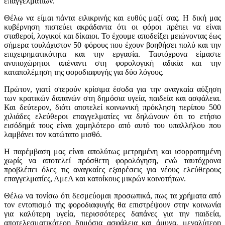
επαγγελματιών.
Θέλω να είμαι πάντα ειλικρινής και ευθύς μαζί σας. Η δική μας
κυβέρνηση πιστεύει ακράδαντα ότι οι φόροι πρέπει να είναι
σταθεροί, λογικοί και δίκαιοι. Το έχουμε αποδείξει μειώνοντας έως
σήμερα τουλάχιστον 50 φόρους που έχουν βοηθήσει πολύ και την
επιχειρηματικότητα και την εργασία. Ταυτόχρονα είμαστε
ανυποχώρητοι απέναντι στη φορολογική αδικία και την
καταπολέμηση της φοροδιαφυγής για δύο λόγους.
Πρώτον, γιατί στερούν κρίσιμα έσοδα για την αναγκαία αύξηση
των κρατικών δαπανών στη δημόσια υγεία, παιδεία και ασφάλεια.
Και δεύτερον, διότι αποτελεί κοινωνική πρόκληση περίπου 500
χιλιάδες ελεύθεροι επαγγελματίες να δηλώνουν ότι το ετήσιο
εισόδημά τους είναι χαμηλότερο από αυτό του υπαλλήλου που
λαμβάνει τον κατώτατο μισθό.
Η παρέμβαση μας είναι απολύτως μετρημένη και ισορροπημένη
χωρίς να αποτελεί πρόσθετη φορολόγηση, ενώ ταυτόχρονα
προβλέπει όλες τις αναγκαίες εξαιρέσεις για νέους ελεύθερους
επαγγελματίες, ΑμεΑ και κατοίκους μικρών κοινοτήτων.
Θέλω να τονίσω ότι δεσμεύομαι προσωπικά, πως τα χρήματα από
τον εντοπισμό της φοροδιαφυγής θα επιστρέψουν στην κοινωνία
για καλύτερη υγεία, περισσότερες δαπάνες για την παιδεία,
αποτελεσματικότερη δημόσια ασφάλεια και άμυνα, μεγαλύτερη