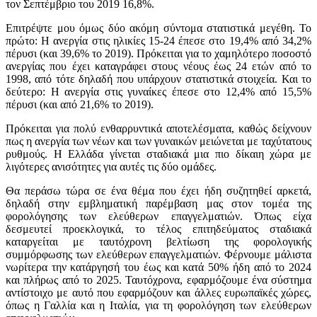
τον Σεπτέμβριο του 2019 16,8%.
Επιτρέψτε μου όμως δύο ακόμη σύντομα στατιστικά μεγέθη. Το
πρώτο: Η ανεργία στις ηλικίες 15-24 έπεσε στο 19,4% από 34,2%
πέρυσι (και 39,6% το 2019). Πρόκειται για το χαμηλότερο ποσοστό
ανεργίας που έχει καταγράφει στους νέους έως 24 ετών από το
1998, από τότε δηλαδή που υπάρχουν στατιστικά στοιχεία. Και το
δεύτερο: Η ανεργία στις γυναίκες έπεσε στο 12,4% από 15,5%
πέρυσι (και από 21,6% το 2019).
Πρόκειται για πολύ ενθαρρυντικά αποτελέσματα, καθώς δείχνουν
πως η ανεργία των νέων και των γυναικών μειώνεται με ταχύτατους
ρυθμούς. Η Ελλάδα γίνεται σταδιακά μια πιο δίκαιη χώρα με
λιγότερες ανισότητες για αυτές τις δύο ομάδες.
Θα περάσω τώρα σε ένα θέμα που έχει ήδη συζητηθεί αρκετά,
δηλαδή στην εμβληματική παρέμβαση μας στον τομέα της
φορολόγησης των ελεύθερων επαγγελματιών. Όπως είχα
δεσμευτεί προεκλογικά, το τέλος επιτηδεύματος σταδιακά
καταργείται με ταυτόχρονη βελτίωση της φορολογικής
συμμόρφωσης των ελεύθερων επαγγελματιών. Φέρνουμε μάλιστα
νωρίτερα την κατάργησή του έως και κατά 50% ήδη από το 2024
και πλήρως από το 2025. Ταυτόχρονα, εφαρμόζουμε ένα σύστημα
αντίστοιχο με αυτό που εφαρμόζουν και άλλες ευρωπαϊκές χώρες,
όπως η Γαλλία και η Ιταλία, για τη φορολόγηση των ελεύθερων