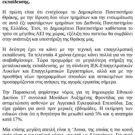
εκπαίδευσης.
Η πρώτη είναι ότι ενισχύουμε το Δημοκρίτειο Πανεπιστήμιο
Θράκης, με την ίδρυση δύο νέων τμημάτων και την ενσωμάτωση
σε αυτό έξι υφιστάμενων τμημάτων του Διεθνούς Πανεπιστημίου
της Ελλάδος. Έτσι, το Δημοκρίτειο Πανεπιστήμιο καθίσταται το
τρίτο σε μέγεθος ΑΕΙ της χώρας, εξέλιξη που πιστεύω θα συμβάλει
στην ανάπτυξη και υποστήριξη της Θράκης μας.
Η δεύτερη έχει να κάνει με την τεχνική και επαγγελματική
εκπαίδευση. Τα τελευταία 4 χρόνια έχουμε κάνει πολλά για να την
αναβαθμίσουμε. Τώρα προχωράμε σε μεγαλύτερη στήριξη της
μεταλυκειακής εκπαίδευσης, με τη σύνδεση ΙΕΚ-Επαγγελματικών
Λυκείων και Επαγγελματικών Εργαστηρίων, αλλά και με την
προσθήκη νέων προγραμμάτων σπουδών και αντικειμένων που
προσαρμόζονται στις ανάγκες της αγοράς εργασίας σήμερα.
Την Παρασκευή ψηφίστηκε νόμος για τη δημιουργία Εθνικού
Δικτύου 17 συνολικά Μονάδων Αυξημένης Φροντίδας για την
αντιμετώπιση ασθενών με Αγγειακά Εγκεφαλικά Επεισόδια. Σας
είχα γράψει για αυτό πριν μερικές εβδομάδες. Η εκτίμηση των
ειδικών είναι ότι η θνητότητα θα μειωθεί κατά 5% και η αναπηρία
κατά 17%.
Μία επίσης μεγάλη απειλή είναι η ‘Ανοια, της οποίας η πιο κοινή
αιτία είναι η εγκεφαλική νόσος, γνωστή ως Αλτσχάιμερ. Για αυτό