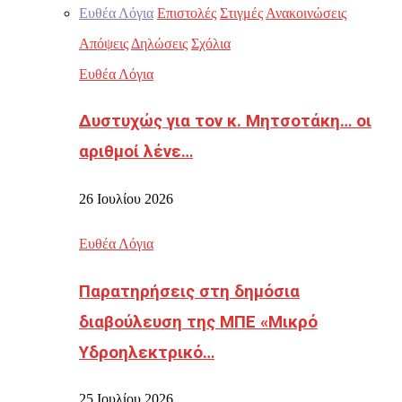
Ευθέα Λόγια
Επιστολές
Στιγμές
Ανακοινώσεις
Απόψεις
Δηλώσεις
Σχόλια
Ευθέα Λόγια
Δυστυχώς για τον κ. Μητσοτάκη… οι
αριθμοί λένε…
26 Ιουλίου 2026
Ευθέα Λόγια
Παρατηρήσεις στη δημόσια
διαβούλευση της ΜΠΕ «Μικρό
Υδροηλεκτρικό…
25 Ιουλίου 2026