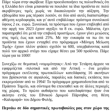
Πάμε τώρα στην ακρίβεια: Είχα προειδοποιήσει τις πολυεθνικές ότι
η Ελλάδα δεν είναι μπανανία να πουλάνε τα ίδια προϊόντα σε πολύ
ακριβότερες τιμές χωρίς να δικαιολογούν την αύξηση. Την
εβδομάδα που μας πέρασε λοιπόν, σε δύο από αυτές διαπιστώθηκε
αθέμιτη κερδοφορία, και γι’ αυτό επιβάλλαμε πρόστιμα συνολικού
ύψους 2 εκ. ευρώ. Συνολικά, τα πρόστιμα που έχουν επιβληθεί από
την αρχή του 2023 έχουν αγγίξει τα 8 εκ. ευρώ. Μάλιστα, έχει
παρατηρηθεί ότι μετά την επιβολή προστίμων, έχουν γίνει μειώσεις
στις τιμές έως και κατά 25%. Με την ευκαιρία να πω ότι τα
προϊόντα που έχουν ενταχθεί στο πρόγραμμα «Μόνιμη Μείωση
Τιμής» έχουν πλέον φτάσει σχεδόν τα 600, υπερβαίνοντας κατά
πολύ τον αρχικό στόχο που είχαμε θέσει για 500 προϊόντα. Πάμε
τώρα για τα 1000!
Συνεχίζω σε θεματική «νομιμότητας»: Από την Τετάρτη άρχισε να
εφαρμόζεται -πιλοτικά και από την Αττική – ένα μεγάλο
πρόγραμμα εκτέλεσης πρωτοκόλλων κατεδάφισης 16 ακινήτων
που βρίσκονται σε αιγιαλούς, παραλίες και δασικές εκτάσεις που
εκκρεμούσαν από το 1994! Το πρόγραμμα χρηματοδοτείται από το
Πράσινο Ταμείο, και σύντομα θα επεκταθεί και σε άλλες περιοχές
της χώρας. Το πρώτο αυθαίρετο που κατεδαφίστηκε ήταν ένα
ακίνητο εντός του Εθνικού Δρυμού Πάρνηθας στη θέση
«Καλαμαρά» του Δήμου Φυλής.
Περνάω σε δύο σημαντικές πρωτοβουλίες μας στον χώρο της