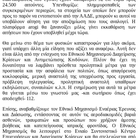
24.500 αιτούντες. Υπενθυμίζω: πλημμυροπαθείς των
συγκεκριμένων περιοχών, τα στοιχεία των οποίων δεν μπορούν
προς το παρόν να εντοπιστούν από την ΑΑΔΕ, μπορούν κι αυτοί να
υποβάλουν αίτηση για την αποζημίωση που τους αναλογεί. Η
πλατφόρμα arogi θα ξανανοίξει μόλις γίνει εκκαθάριση των
αιτήσεων που έχουν υποβληθεί μέχρι τώρα.
Θα μείνω στο θέμα των φυσικών καταστροφών για λίγο ακόμα,
γιατί υπάρχει άλλη μία είδηση που αξίζει να αναφέρω. Αυτή δεν
είναι άλλη από την ενίσχυση του Εθνικού Μηχανισμού Διαχείρισης
Κρίσεων και Αντιμετώπισης Κινδύνων. Πλέον θα έχει τη
δυνατότητα να λαμβάνει πρόσθετα προληπτικά μέτρα για την
προστασία και την ασφάλεια των πολιτών, όπως απαγόρευση
κυκλοφορίας, μερική αναστολή της υποχρέωσης προς εργασία,
πρόβλεψη τηλεργασίας, προληπτική αναστολή υπαίθριων
εκδηλώσεων, συναυλιών κ.λ.π. Η ενημέρωση για αυτά τα μέτρα
θα γίνεται μέσω του γνωστού μας -και σωτήριου όπως έχει
αποδειχθεί- 112.
Επίσης, αναβαθμίζουμε τον Εθνικό Μηχανισμό Εναέριας Έρευνας
και Διάσωσης, εντάσσοντας σε αυτόν τις αεροδιακομιδές βαριά
ασθενών, τραυματιών και προσώπων που χρήζουν άμεσης
βοήθειας και κατεπείγουσας ιατρικής φροντίδας. Ο Εθνικός
Μηχανισμός θα λειτουργεί στο Ενιαίο Συντονιστικό Κέντρο
Επιχειρήσεων και Διαχείρισης Κρίσεων και θα στελεχώνεται από