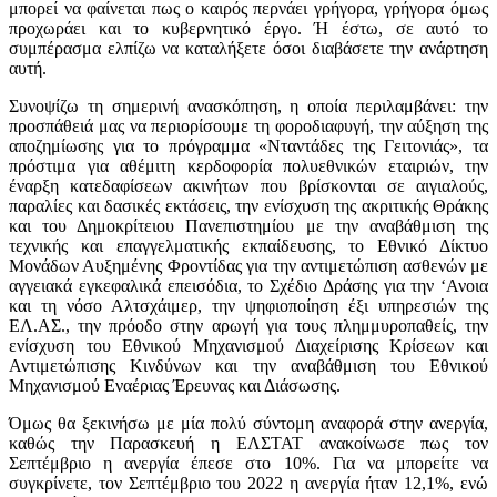
μπορεί να φαίνεται πως ο καιρός περνάει γρήγορα, γρήγορα όμως
προχωράει και το κυβερνητικό έργο. Ή έστω, σε αυτό το
συμπέρασμα ελπίζω να καταλήξετε όσοι διαβάσετε την ανάρτηση
αυτή.
Συνοψίζω τη σημερινή ανασκόπηση, η οποία περιλαμβάνει: την
προσπάθειά μας να περιορίσουμε τη φοροδιαφυγή, την αύξηση της
αποζημίωσης για το πρόγραμμα «Νταντάδες της Γειτονιάς», τα
πρόστιμα για αθέμιτη κερδοφορία πολυεθνικών εταιριών, την
έναρξη κατεδαφίσεων ακινήτων που βρίσκονται σε αιγιαλούς,
παραλίες και δασικές εκτάσεις, την ενίσχυση της ακριτικής Θράκης
και του Δημοκρίτειου Πανεπιστημίου με την αναβάθμιση της
τεχνικής και επαγγελματικής εκπαίδευσης, το Εθνικό Δίκτυο
Μονάδων Αυξημένης Φροντίδας για την αντιμετώπιση ασθενών με
αγγειακά εγκεφαλικά επεισόδια, το Σχέδιο Δράσης για την ‘Ανοια
και τη νόσο Αλτσχάιμερ, την ψηφιοποίηση έξι υπηρεσιών της
ΕΛ.ΑΣ., την πρόοδο στην αρωγή για τους πλημμυροπαθείς, την
ενίσχυση του Εθνικού Μηχανισμού Διαχείρισης Κρίσεων και
Αντιμετώπισης Κινδύνων και την αναβάθμιση του Εθνικού
Μηχανισμού Εναέριας Έρευνας και Διάσωσης.
Όμως θα ξεκινήσω με μία πολύ σύντομη αναφορά στην ανεργία,
καθώς την Παρασκευή η ΕΛΣΤΑΤ ανακοίνωσε πως τον
Σεπτέμβριο η ανεργία έπεσε στο 10%. Για να μπορείτε να
συγκρίνετε, τον Σεπτέμβριο του 2022 η ανεργία ήταν 12,1%, ενώ