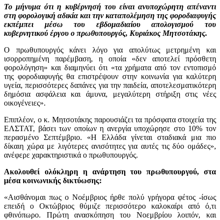
Το μήνυμα ότι η κυβέρνησή του είναι ανυποχώρητη απέναντι
στη φορολογική αδικία και την καταπολέμηση της φοροδιαφυγής
εκπέμπει μέσω του εβδομαδιαίου απολογισμού του
κυβερνητικού έργου ο πρωθυπουργός, Κυριάκος Μητσοτάκης.
Ο πρωθυπουργός κάνει λόγο για απολύτως μετρημένη και
ισορροπημένη παρέμβαση, η οποία «δεν αποτελεί πρόσθετη
φορολόγηση» και διαμηνύει ότι «τα χρήματα από τον εντοπισμό
της φοροδιαφυγής θα επιστρέψουν στην κοινωνία για καλύτερη
υγεία, περισσότερες δαπάνες για την παιδεία, αποτελεσματικότερη
δημόσια ασφάλεια και άμυνα, μεγαλύτερη στήριξη στις νέες
οικογένειες».
Επιπλέον, ο κ. Μητσοτάκης παρουσιάζει τα πρόσφατα στοιχεία της
ΕΛΣΤΑΤ, βάσει των οποίων η ανεργία υποχώρησε στο 10% τον
περασμένο Σεπτέμβριο. «Η Ελλάδα γίνεται σταδιακά μια πιο
δίκαιη χώρα με λιγότερες ανισότητες για αυτές τις δύο ομάδες»,
ανέφερε χαρακτηριστικά ο πρωθυπουργός.
Aκολουθεί ολόκληρη η ανάρτηση του πρωθυπουργού, στα
μέσα κοινωνικής δικτύωσης:
«Αισθάνομαι πως ο Νοέμβριος ήρθε πολύ γρήγορα φέτος -ίσως
επειδή ο Οκτώβριος θύμιζε περισσότερο καλοκαίρι από ό,τι
φθινόπωρο. Πρώτη ανασκόπηση του Νοεμβρίου λοιπόν, και