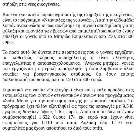
στήριξη στις νέες οικογένειες.
Και ένα ενδεικτικό παράδειγμα αυτής της στήριξης της οικογένειας,
είναι το πρόγραμμα «Νταντάδες της γειτονιάς». Αυτή την εβδομάδα
λοιπόν ανακοινώσαμε πως αυξήσαμε τη μηνιαία αποζημίωση για τη
φύλαξη και φροντίδα των βρεφών από επιμελητή/τρια που θα έχουν
επιλέξει οι γονείς από το Μητρώο Επιμελητών: από 250, στα 500
ευρώ.
Το ποσό αυτό θα δίνεται στις περιπτώσεις που ο γονέας εργάζεται
με καθεστώς πλήρους απασχόλησης ή είναι ελεύθερος
επαγγελματίας ή αυτοαπασχολούμενος. ‘Ανεργες μητέρες, γονείς
που εργάζονται με μερική απασχόληση ή όσοι λαμβάνουν άλλο
voucher για βρεφονηπιακούς σταθμούς, θα δουν επίσης
διπλασιασμό του ποσού, από τα 150 στα 300 ευρώ.
Σημαντικό νέο για τα νέα ζευγάρια είναι και η καλή πρόοδος στις
εκταμιεύσεις των φθηνών στεγαστικών δανείων του προγράμματος
«Σπίτι Μου» για την απόκτηση στέγης με προσιτό επιτόκιο. Το
πρόγραμμα έχει πλέον εξαντληθεί ως προς τις υπαγωγές με 9.548
εγκρίσεις δανείων ύψους 1 δις ευρώ. Από αυτά τα δάνεια έχουν
συμβασιοποιηθεί 1.632 ύψους 174 εκ. ευρώ και έχουν γίνει
εκταμιεύσεις για 1.110 από αυτά. Δηλαδή ήδη 1.110 νέοι
συμπολίτες μας έχουν αποκτήσει το δικό τους σπίτι.