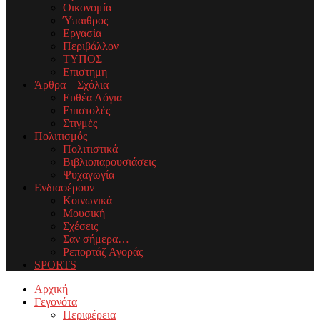
Οικονομία
Ύπαιθρος
Εργασία
Περιβάλλον
ΤΥΠΟΣ
Επιστημη
Άρθρα – Σχόλια
Ευθέα Λόγια
Επιστολές
Στιγμές
Πολιτισμός
Πολιτιστικά
Βιβλιοπαρουσιάσεις
Ψυχαγωγία
Ενδιαφέρουν
Κοινωνικά
Μουσική
Σχέσεις
Σαν σήμερα…
Ρεπορτάζ Αγοράς
SPORTS
Facebook
Twitter
Instagram
Youtube
Email
Αρχική
Γεγονότα
Περιφέρεια