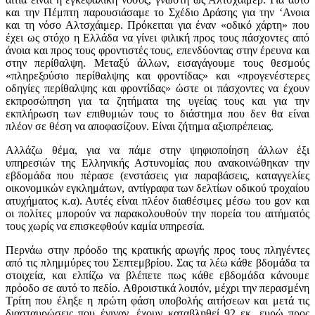
και την Πέμπτη παρουσιάσαμε το Σχέδιο Δράσης για την ‘Ανοια
και τη νόσο Αλτσχάιμερ. Πρόκειται για έναν «οδικό χάρτη» που
έχει ως στόχο η Ελλάδα να γίνει φιλική προς τους πάσχοντες από
άνοια και προς τους φροντιστές τους, επενδύοντας στην έρευνα και
στην περίθαλψη. Μεταξύ άλλων, εισαγάγουμε τους θεσμούς
«πληρεξούσιο περίθαλψης και φροντίδας» και «προγενέστερες
οδηγίες περίθαλψης και φροντίδας» ώστε οι πάσχοντες να έχουν
εκπροσώπηση για τα ζητήματα της υγείας τους και για την
εκπλήρωση των επιθυμιών τους το διάστημα που δεν θα είναι
πλέον σε θέση να αποφασίζουν. Είναι ζήτημα αξιοπρέπειας.
Αλλάζω θέμα, για να πάμε στην ψηφιοποίηση άλλων έξι
υπηρεσιών της Ελληνικής Αστυνομίας που ανακοινώθηκαν την
εβδομάδα που πέρασε (ενστάσεις για παραβάσεις, καταγγελίες
οικονομικών εγκλημάτων, αντίγραφα των δελτίων οδικού τροχαίου
ατυχήματος κ.α). Αυτές είναι πλέον διαθέσιμες μέσω του gov και
οι πολίτες μπορούν να παρακολουθούν την πορεία του αιτήματός
τους χωρίς να επισκεφθούν καμία υπηρεσία.
Περνάω στην πρόοδο της κρατικής αρωγής προς τους πληγέντες
από τις πλημμύρες του Σεπτεμβρίου. Σας τα λέω κάθε βδομάδα τα
στοιχεία, και ελπίζω να βλέπετε πως κάθε εβδομάδα κάνουμε
πρόοδο σε αυτό το πεδίο. Αθροιστικά λοιπόν, μέχρι την περασμένη
Τρίτη που έληξε η πρώτη φάση υποβολής αιτήσεων και μετά τις
διασταυρώσεις που έγιναν, έχουν καταβληθεί 92 εκ. ευρώ προς