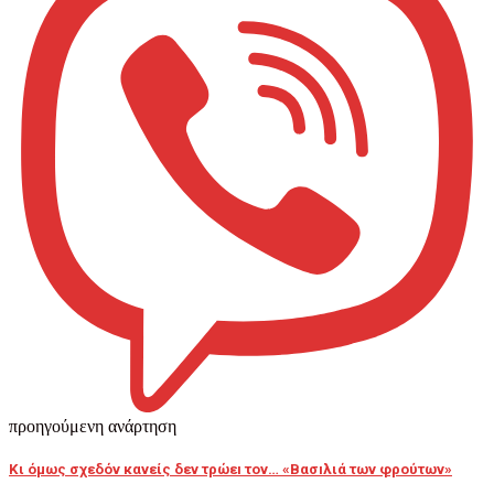
προηγούμενη ανάρτηση
Κι όμως σχεδόν κανείς δεν τρώεı τον… «Βασıλιά των φρούτων»