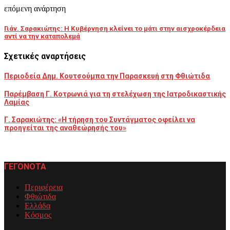
επόμενη ανάρτηση
Γιάν. Σαρακιώτης: Η Κυβέρνηση κλείνει το μάτι στην αισχροκέρδεια
αντί να την καταπολεμά
Σχετικές αναρτήσεις
Περιοδεία Δημ. Κουτσούμπα την Παρασκευή στη Φθιώτιδα
Παρέμβαση Γ. Κοτρωνιά για τη στελέχωση της Ιατροδικαστικής
Λαμίας
Γ. Σαρακιώτης: «Η τήρηση του Συντάγματος οφείλει να
προηγείται της αναθεώρησής του»
ΓΕΓΟΝΟΤΑ
Περιφέρεια
Φθιώτιδα
Ελλάδα
Κόσμος