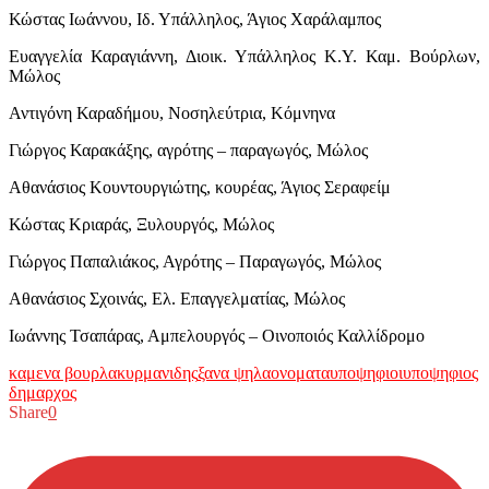
Κώστας Ιωάννου, Ιδ. Υπάλληλος, Άγιος Χαράλαμπος
Ευαγγελία Καραγιάννη, Διοικ. Υπάλληλος Κ.Υ. Καμ. Βούρλων,
Μώλος
Αντιγόνη Καραδήμου, Νοσηλεύτρια, Κόμνηνα
Γιώργος Καρακάξης, αγρότης – παραγωγός, Μώλος
Αθανάσιος Κουντουργιώτης, κουρέας, Άγιος Σεραφείμ
Κώστας Κριαράς, Ξυλουργός, Μώλος
Γιώργος Παπαλιάκος, Αγρότης – Παραγωγός, Μώλος
Αθανάσιος Σχοινάς, Ελ. Επαγγελματίας, Μώλος
Ιωάννης Τσαπάρας, Αμπελουργός – Οινοποιός Καλλίδρομο
καμενα βουρλα
κυρμανιδης
ξανα ψηλα
ονοματα
υποψηφιοι
υποψηφιος
δημαρχος
Share
0