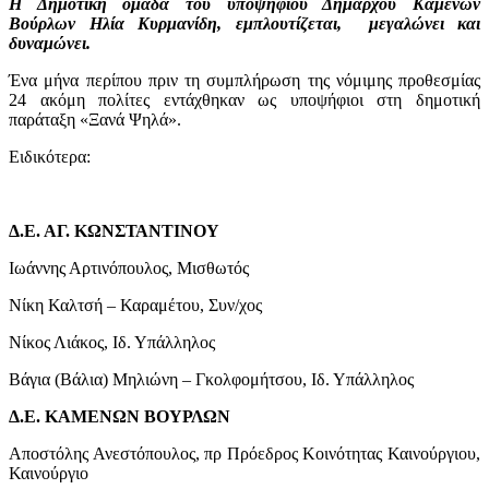
Η Δημοτική ομάδα του υποψήφιου Δημάρχου Καμένων
Βούρλων Ηλία Κυρμανίδη, εμπλουτίζεται, μεγαλώνει και
δυναμώνει.
Ένα μήνα περίπου πριν τη συμπλήρωση της νόμιμης προθεσμίας
24 ακόμη πολίτες εντάχθηκαν ως υποψήφιοι στη δημοτική
παράταξη «Ξανά Ψηλά».
Ειδικότερα:
Δ.Ε. ΑΓ. ΚΩΝΣΤΑΝΤΙΝΟΥ
Ιωάννης Αρτινόπουλος, Μισθωτός
Νίκη Καλτσή – Καραμέτου, Συν/χος
Νίκος Λιάκος, Ιδ. Υπάλληλος
Βάγια (Βάλια) Μηλιώνη – Γκολφομήτσου, Ιδ. Υπάλληλος
Δ.Ε. ΚΑΜΕΝΩΝ ΒΟΥΡΛΩΝ
Αποστόλης Ανεστόπουλος, πρ Πρόεδρος Κοινότητας Καινούργιου,
Καινούργιο