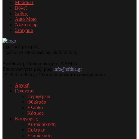
Μπάσκετ
Βόλεϊ
Στίβος
Auto Moto
Άλλα σπορ
Στοίχημα
Σχετικά με εμάς
Τηλέφωνo επικοινωνίας: 6976404646
Διεύθυνση: Παπακυριαζή 6 - ΛΑΜΙΑ
Επικοινωνήστε μαζί μας:
info@efthia.gr
@2023 - efthia.gr. Όλα τα δικαιώματα διατηρούνται.
Αρχική
Γεγονότα
Περιφέρεια
Φθιώτιδα
Ελλάδα
Κόσμος
Κατηγορίες
Αυτοδιοίκηση
Πολιτική
Εκπαίδευση