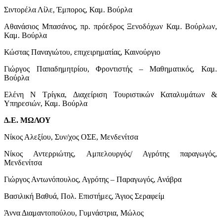
Σιντορέλα Λίλε, Έμπορος, Καμ. Βούρλα
Αθανάσιος Μπασάνος, πρ. πρόεδρος Ξενοδόχων Καμ. Βούρλων,
Καμ. Βούρλα
Κώστας Παναγιώτου, επιχειρηματίας, Καινούργιο
Γιώργος Παπαδημητρίου, Φροντιστής – Μαθηματικός, Καμ.
Βούρλα
Ελένη Ν Τρίγκα, Διαχείριση Τουριστικών Καταλυμάτων &
Υπηρεσιών, Καμ. Βούρλα
Δ.Ε. ΜΩΛΟΥ
Νίκος Αλεξίου, Συν/χος ΟΣΕ, Μενδενίτσα
Νίκος Αντερριώτης, Αμπελουργός/ Αγρότης παραγωγός,
Μενδενίτσα
Γιώργος Αντωνόπουλος, Αγρότης – Παραγωγός, Ανάβρα
Βασιλική Βαθυά, Πολ. Επιστήμες, Άγιος Σεραφείμ
Άννα Διαμαντοπούλου, Γυμνάστρια, Μώλος