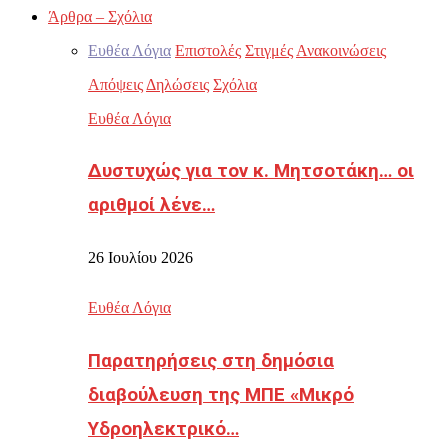
Άρθρα – Σχόλια
Ευθέα Λόγια
Επιστολές
Στιγμές
Ανακοινώσεις
Απόψεις
Δηλώσεις
Σχόλια
Ευθέα Λόγια
Δυστυχώς για τον κ. Μητσοτάκη… οι
αριθμοί λένε…
26 Ιουλίου 2026
Ευθέα Λόγια
Παρατηρήσεις στη δημόσια
διαβούλευση της ΜΠΕ «Μικρό
Υδροηλεκτρικό…