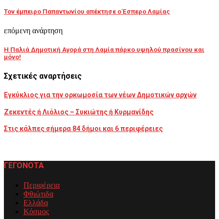
Τον έμπειρο Παπαντωνίου απέκτησε ο Έσπερο Λαμίας
επόμενη ανάρτηση
Η Παλιά Δημοτική Αγορά στη Λαμία πάρκο υψηλού πρασίνου και
μόνο!
Σχετικές αναρτήσεις
Εγκύκλιος για την ορκωμοσία των νέων Δημοτικών αρχών
Ζεκεντές ή Λιόλιος – Συκιώτης ή Κυρμανίδης
Στις κάλπες σήμερα 84 δήμοι και 6 περιφέρειες
ΓΕΓΟΝΟΤΑ
Περιφέρεια
Φθιώτιδα
Ελλάδα
Κόσμος