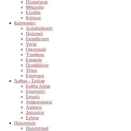
Περιφέρεια
Φθιώτιδα
Ελλάδα
Κόσμος
Κατηγορίες
Αυτοδιοίκηση
Πολιτική
Εκπαίδευση
Υγεία
Οικονομία
Ύπαιθρος
Εργασία
Περιβάλλον
Τύπος
Επιστημη
Άρθρα – Σχόλια
Ευθέα Λόγια
Επιστολές
Στιγμές
Ανακοινώσεις
Απόψεις
Δηλώσεις
Σχόλια
Πολιτισμός
Πολιτιστικά