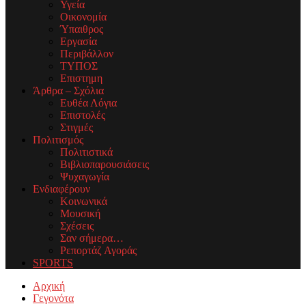
Υγεία
Οικονομία
Ύπαιθρος
Εργασία
Περιβάλλον
ΤΥΠΟΣ
Επιστημη
Άρθρα – Σχόλια
Ευθέα Λόγια
Επιστολές
Στιγμές
Πολιτισμός
Πολιτιστικά
Βιβλιοπαρουσιάσεις
Ψυχαγωγία
Ενδιαφέρουν
Κοινωνικά
Μουσική
Σχέσεις
Σαν σήμερα…
Ρεπορτάζ Αγοράς
SPORTS
Facebook
Twitter
Instagram
Youtube
Email
Αρχική
Γεγονότα