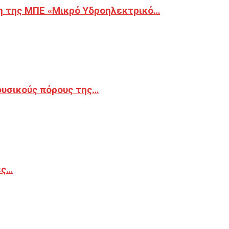
η της ΜΠΕ «Μικρό Υδροηλεκτρικό…
φυσικούς πόρους της…
ές…