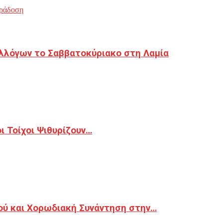
ράδοση
λλόγων το Σαββατοκύριακο στη Λαμία
 Τοίχοι Ψιθυρίζουν…
ού και Χορωδιακή Συνάντηση στην…