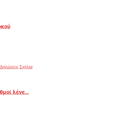
οκού
Δηλώσεις
Σχόλια
ιθμοί λένε…