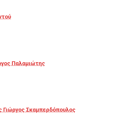
ντού
ργος Παλαμιώτης
ς Γιώργος Σκαμπερδόπουλος