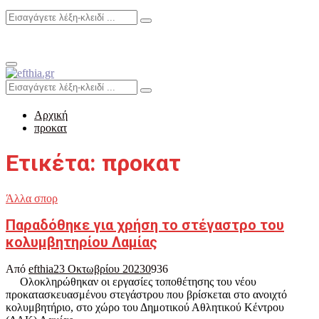
Search
Search
for:
Primary
Menu
Search
Search
for:
Αρχική
προκατ
Ετικέτα: προκατ
Άλλα σπορ
Παραδόθηκε για χρήση το στέγαστρο του
κολυμβητηρίου Λαμίας
Από
efthia
23 Οκτωβρίου 2023
0
936
Ολοκληρώθηκαν οι εργασίες τοποθέτησης του νέου
προκατασκευασμένου στεγάστρου που βρίσκεται στο ανοιχτό
κολυμβητήριο, στο χώρο του Δημοτικού Αθλητικού Κέντρου