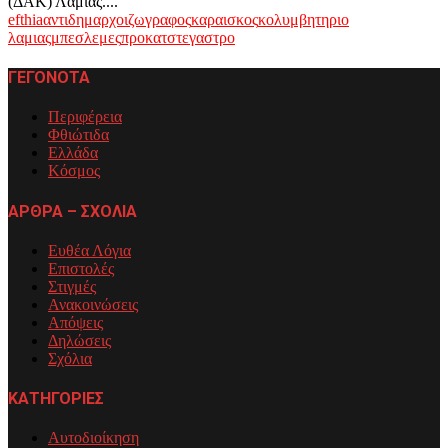
(ΔΑΚ) Λαμίας....
efthia
αντιδημαρχοι
ζωγραφος
καραισκος
κολυμβητηριο
λαμιας
μπεσλεμες
προκατ
στεγαστρο
ΓΕΓΟΝΟΤΑ
Περιφέρεια
Φθιώτιδα
Ελλάδα
Κόσμος
ΑΡΘΡΑ – ΣΧΟΛΙΑ
Ευθέα Λόγια
Επιστολές
Στιγμές
Ανακοινώσεις
Απόψεις
Δηλώσεις
Σχόλια
ΚΑΤΗΓΟΡΙΕΣ
Αυτοδιοίκηση