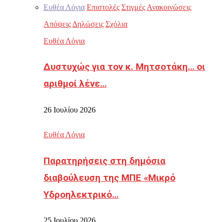
Ευθέα Λόγια
Επιστολές
Στιγμές
Ανακοινώσεις
Απόψεις
Δηλώσεις
Σχόλια
Ευθέα Λόγια
Δυστυχώς για τον κ. Μητσοτάκη… οι
αριθμοί λένε…
26 Ιουλίου 2026
Ευθέα Λόγια
Παρατηρήσεις στη δημόσια
διαβούλευση της ΜΠΕ «Μικρό
Υδροηλεκτρικό…
25 Ιουλίου 2026