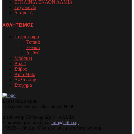
ΕΓΚΑΙΝΙΑ ΕΝΑΟΝ ΛΑΜΙΑ
Τεχνολογία
Διατροφή
ΑΘΛΗΤΙΣΜΟΣ
Ποδόσφαιρο
Τοπικά
Εθνικά
Διεθνή
Μπάσκετ
Βόλεϊ
Στίβος
Auto Moto
Άλλα σπορ
Στοίχημα
Σχετικά με εμάς
Τηλέφωνo επικοινωνίας: 6976404646
Διεύθυνση: Παπακυριαζή 6 - ΛΑΜΙΑ
Επικοινωνήστε μαζί μας:
info@efthia.gr
@2023 - efthia.gr. Όλα τα δικαιώματα διατηρούνται.