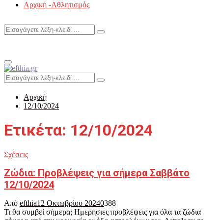
Αρχική -Αθλητισμός
Search
Search
for:
Primary
Menu
Search
Search
for:
Αρχική
12/10/2024
Ετικέτα: 12/10/2024
Σχέσεις
Ζώδια: Προβλέψεις για σήμερα Σαββάτο
12/10/2024
Από
efthia
12 Οκτωβρίου 2024
0
388
Τι θα συμβεί σήμερα; Ημερήσιες προβλέψεις για όλα τα ζώδια