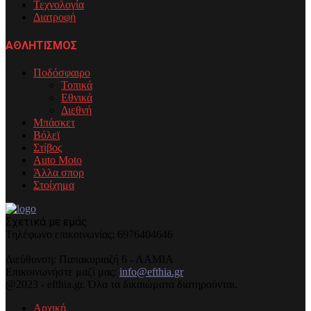
Τεχνολογία
Διατροφή
ΑΘΛΗΤΙΣΜΟΣ
Ποδόσφαιρο
Τοπικά
Εθνικά
Διεθνή
Μπάσκετ
Βόλεϊ
Στίβος
Auto Moto
Άλλα σπορ
Στοίχημα
Σχετικά με εμάς
Τηλέφωνo επικοινωνίας: 6976404646
Διεύθυνση: Παπακυριαζή 6 - ΛΑΜΙΑ
Επικοινωνήστε μαζί μας:
info@efthia.gr
@2023 - efthia.gr. Όλα τα δικαιώματα διατηρούνται.
Αρχική