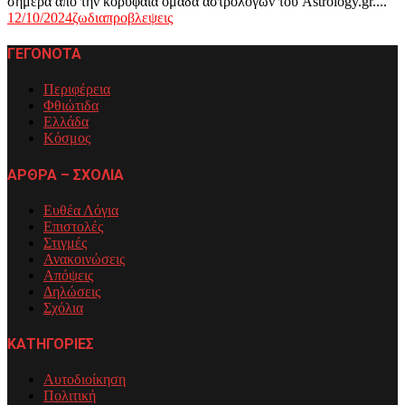
σήμερα από την κορυφαία ομάδα αστρολόγων του Astrology.gr....
12/10/2024
ζωδια
προβλεψεις
ΓΕΓΟΝΟΤΑ
Περιφέρεια
Φθιώτιδα
Ελλάδα
Κόσμος
ΑΡΘΡΑ – ΣΧΟΛΙΑ
Ευθέα Λόγια
Επιστολές
Στιγμές
Ανακοινώσεις
Απόψεις
Δηλώσεις
Σχόλια
ΚΑΤΗΓΟΡΙΕΣ
Αυτοδιοίκηση
Πολιτική