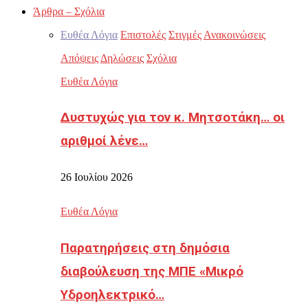
Άρθρα – Σχόλια
Ευθέα Λόγια
Επιστολές
Στιγμές
Ανακοινώσεις
Απόψεις
Δηλώσεις
Σχόλια
Ευθέα Λόγια
Δυστυχώς για τον κ. Μητσοτάκη… οι
αριθμοί λένε…
26 Ιουλίου 2026
Ευθέα Λόγια
Παρατηρήσεις στη δημόσια
διαβούλευση της ΜΠΕ «Μικρό
Υδροηλεκτρικό…