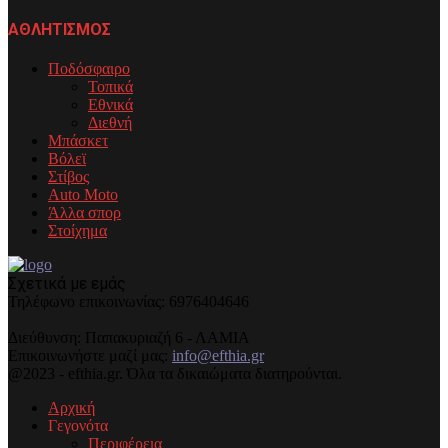
ΑΘΛΗΤΙΣΜΟΣ
Ποδόσφαιρο
Τοπικά
Εθνικά
Διεθνή
Μπάσκετ
Βόλεϊ
Στίβος
Auto Moto
Άλλα σπορ
Στοίχημα
Σχετικά με εμάς
Τηλέφωνo επικοινωνίας: 6976404646
Διεύθυνση: Παπακυριαζή 6 - ΛΑΜΙΑ
Επικοινωνήστε μαζί μας:
info@efthia.gr
@2023 - efthia.gr. Όλα τα δικαιώματα διατηρούνται.
Αρχική
Γεγονότα
Περιφέρεια