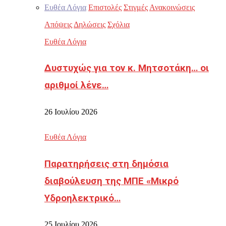
Ευθέα Λόγια
Επιστολές
Στιγμές
Ανακοινώσεις
Απόψεις
Δηλώσεις
Σχόλια
Ευθέα Λόγια
Δυστυχώς για τον κ. Μητσοτάκη… οι
αριθμοί λένε…
26 Ιουλίου 2026
Ευθέα Λόγια
Παρατηρήσεις στη δημόσια
διαβούλευση της ΜΠΕ «Μικρό
Υδροηλεκτρικό…
25 Ιουλίου 2026