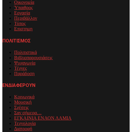
Οικονομία
Ύπαιθρος
Εργασία
Περιβάλλον
Τύπος
Επιστημη
ΠΟΛΙΤΙΣΜΟΣ
Πολιτιστικά
Βιβλιοπαρουσιάσεις
Ψυχαγωγία
Τέχνες
Παράδοση
ΕΝΔΙΑΦΕΡΟΥΝ
Κοινωνικά
Μουσική
Σχέσεις
Σαν σήμερα…
ΕΓΚΑΙΝΙΑ ΕΝΑΟΝ ΛΑΜΙΑ
Τεχνολογία
Διατροφή