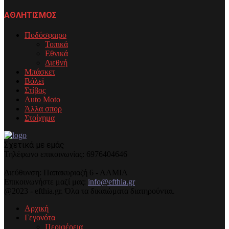
ΑΘΛΗΤΙΣΜΟΣ
Ποδόσφαιρο
Τοπικά
Εθνικά
Διεθνή
Μπάσκετ
Βόλεϊ
Στίβος
Auto Moto
Άλλα σπορ
Στοίχημα
Σχετικά με εμάς
Τηλέφωνo επικοινωνίας: 6976404646
Διεύθυνση: Παπακυριαζή 6 - ΛΑΜΙΑ
Επικοινωνήστε μαζί μας:
info@efthia.gr
@2023 - efthia.gr. Όλα τα δικαιώματα διατηρούνται.
Αρχική
Γεγονότα
Περιφέρεια