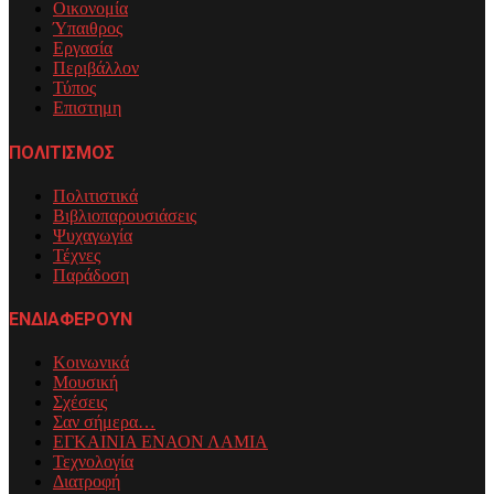
Οικονομία
Ύπαιθρος
Εργασία
Περιβάλλον
Τύπος
Επιστημη
ΠΟΛΙΤΙΣΜΟΣ
Πολιτιστικά
Βιβλιοπαρουσιάσεις
Ψυχαγωγία
Τέχνες
Παράδοση
ΕΝΔΙΑΦΕΡΟΥΝ
Κοινωνικά
Μουσική
Σχέσεις
Σαν σήμερα…
ΕΓΚΑΙΝΙΑ ΕΝΑΟΝ ΛΑΜΙΑ
Τεχνολογία
Διατροφή