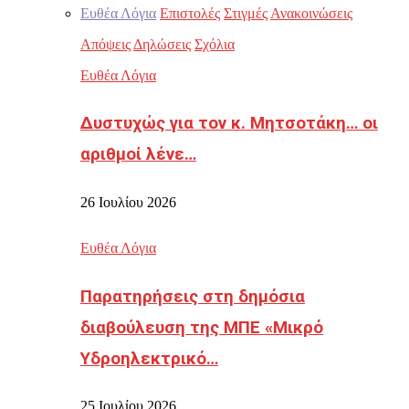
Ευθέα Λόγια
Επιστολές
Στιγμές
Ανακοινώσεις
Απόψεις
Δηλώσεις
Σχόλια
Ευθέα Λόγια
Δυστυχώς για τον κ. Μητσοτάκη… οι
αριθμοί λένε…
26 Ιουλίου 2026
Ευθέα Λόγια
Παρατηρήσεις στη δημόσια
διαβούλευση της ΜΠΕ «Μικρό
Υδροηλεκτρικό…
25 Ιουλίου 2026