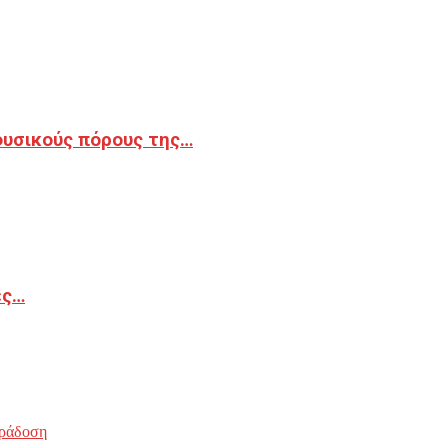
φυσικούς πόρους της…
ές…
ράδοση