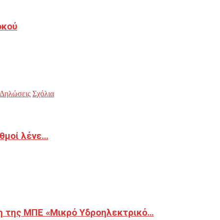
οκού
Δηλώσεις
Σχόλια
ιθμοί λένε…
η της ΜΠΕ «Μικρό Υδροηλεκτρικό…