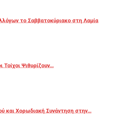
λλόγων το Σαββατοκύριακο στη Λαμία
 Τοίχοι Ψιθυρίζουν…
ού και Χορωδιακή Συνάντηση στην…