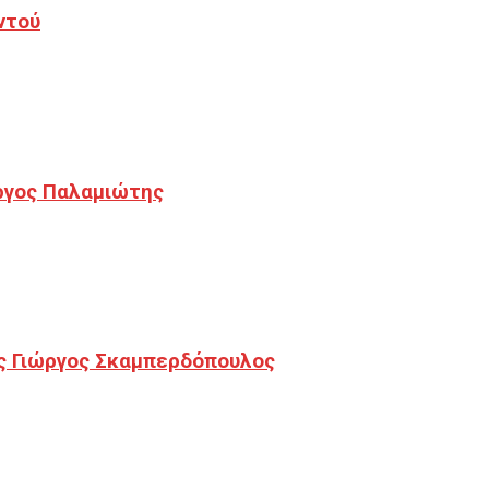
ντού
ργος Παλαμιώτης
ς Γιώργος Σκαμπερδόπουλος