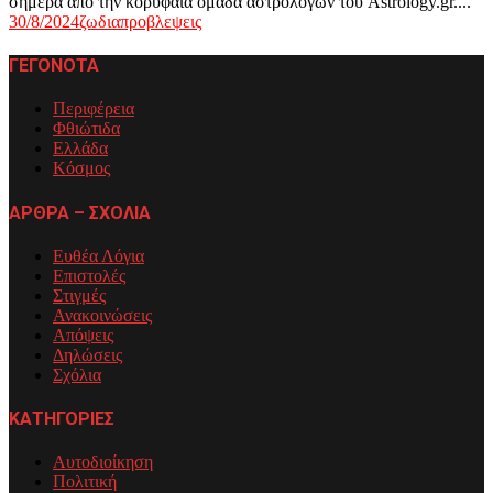
σήμερα από την κορυφαία ομάδα αστρολόγων του Astrology.gr....
30/8/2024
ζωδια
προβλεψεις
ΓΕΓΟΝΟΤΑ
Περιφέρεια
Φθιώτιδα
Ελλάδα
Κόσμος
ΑΡΘΡΑ – ΣΧΟΛΙΑ
Ευθέα Λόγια
Επιστολές
Στιγμές
Ανακοινώσεις
Απόψεις
Δηλώσεις
Σχόλια
ΚΑΤΗΓΟΡΙΕΣ
Αυτοδιοίκηση
Πολιτική