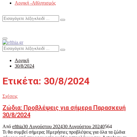
Αρχική -Αθλητισμός
Search
Search
for:
Primary
Menu
Search
Search
for:
Αρχική
30/8/2024
Ετικέτα: 30/8/2024
Σχέσεις
Ζώδια: Προβλέψεις για σήμερα Παρασκευή
30/8/2024
Από
efthia
30 Αυγούστου 2024
30 Αυγούστου 2024
0
564
Τι θα συμβεί σήμερα; Ημερήσιες προβλέψεις για όλα τα ζώδια