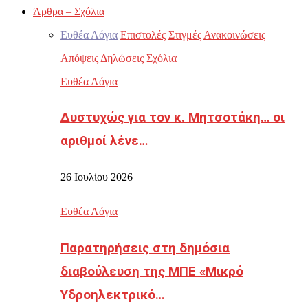
Άρθρα – Σχόλια
Ευθέα Λόγια
Επιστολές
Στιγμές
Ανακοινώσεις
Απόψεις
Δηλώσεις
Σχόλια
Ευθέα Λόγια
Δυστυχώς για τον κ. Μητσοτάκη… οι
αριθμοί λένε…
26 Ιουλίου 2026
Ευθέα Λόγια
Παρατηρήσεις στη δημόσια
διαβούλευση της ΜΠΕ «Μικρό
Υδροηλεκτρικό…