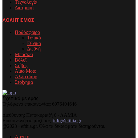
Τεχνολογία
Διατροφή
ΑΘΛΗΤΙΣΜΟΣ
Ποδόσφαιρο
Τοπικά
Εθνικά
Διεθνή
Μπάσκετ
Βόλεϊ
Στίβος
Auto Moto
Άλλα σπορ
Στοίχημα
Σχετικά με εμάς
Τηλέφωνo επικοινωνίας: 6976404646
Διεύθυνση: Παπακυριαζή 6 - ΛΑΜΙΑ
Επικοινωνήστε μαζί μας:
info@efthia.gr
@2023 - efthia.gr. Όλα τα δικαιώματα διατηρούνται.
Αρχική