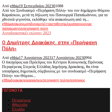
Από
efthia
19 Σεπτεμβρίου 2023
0
1088
Από τον Συνδυασμό «Περήφανη Πόλη» του νυν δημάρχου Θύμιου
Καραίσκου, μετά τη δήλωση του Πανουργιά Παπαϊωάννου, για τα
χθεσινά γεγονότα, εκδόθηκε νέα ανακοίνωση από τη...
efthia
ανακοινωση
δυναμιτιζεται
επιθεση
κλιμα
πανουργιας
παπαιωαννου
περηφανη πολη
Αυτοδιοικητικές εκλογες 2023
Ο Δημήτρης Δρακάκης, στην «Περήφανη
Πόλη»
Από
efthia
17 Αυγούστου 2023
17 Αυγούστου 2023
0
994
Ο δικηγόρος και Πρόεδρος του Κέντρου Κοινωνικής Πρόνοιας
Περιφέρειας Στερεάς Ελλάδας Δημήτρης Δρακάκης, θα είναι
υποψήφιος δημοτικός σύμβουλος με τον συνδυασμό «Περήφανη
Πόλη» του Θύμιου...
efthia
δρακακης
καραισκος
περηφανη πολη
υποψηφιος
ΓΕΓΟΝΟΤΑ
Περιφέρεια
Φθιώτιδα
Ελλάδα