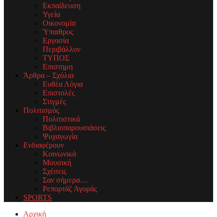
Εκπαίδευση
Υγεία
Οικονομία
Ύπαιθρος
Εργασία
Περιβάλλον
ΤΥΠΟΣ
Επιστημη
Άρθρα – Σχόλια
Ευθέα Λόγια
Επιστολές
Στιγμές
Πολιτισμός
Πολιτιστικά
Βιβλιοπαρουσιάσεις
Ψυχαγωγία
Ενδιαφέρουν
Κοινωνικά
Μουσική
Σχέσεις
Σαν σήμερα…
Ρεπορτάζ Αγοράς
SPORTS
Facebook
Twitter
Instagram
Youtube
Email
Αρχική