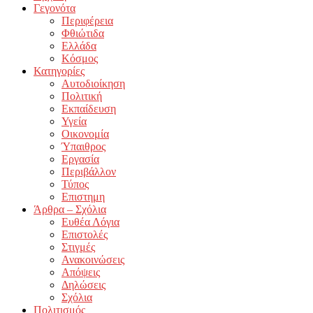
Γεγονότα
Περιφέρεια
Φθιώτιδα
Ελλάδα
Κόσμος
Κατηγορίες
Αυτοδιοίκηση
Πολιτική
Εκπαίδευση
Υγεία
Οικονομία
Ύπαιθρος
Εργασία
Περιβάλλον
Τύπος
Επιστημη
Άρθρα – Σχόλια
Ευθέα Λόγια
Επιστολές
Στιγμές
Ανακοινώσεις
Απόψεις
Δηλώσεις
Σχόλια
Πολιτισμός