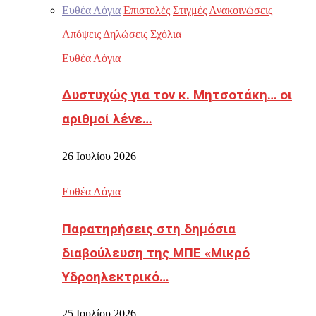
Ευθέα Λόγια
Επιστολές
Στιγμές
Ανακοινώσεις
Απόψεις
Δηλώσεις
Σχόλια
Ευθέα Λόγια
Δυστυχώς για τον κ. Μητσοτάκη… οι
αριθμοί λένε…
26 Ιουλίου 2026
Ευθέα Λόγια
Παρατηρήσεις στη δημόσια
διαβούλευση της ΜΠΕ «Μικρό
Υδροηλεκτρικό…
25 Ιουλίου 2026