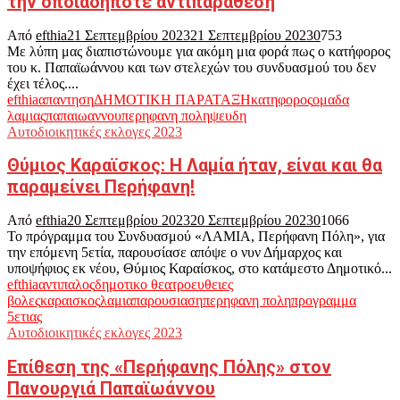
την οποιαδήποτε αντιπαράθεση
Από
efthia
21 Σεπτεμβρίου 2023
21 Σεπτεμβρίου 2023
0
753
Με λύπη μας διαπιστώνουμε για ακόμη μια φορά πως ο κατήφορος
του κ. Παπαϊωάννου και των στελεχών του συνδυασμού του δεν
έχει τέλος....
efthia
απαντηση
ΔΗΜΟΤΙΚΗ ΠΑΡΑΤΑΞΗ
κατηφορος
ομαδα
λαμιας
παπαιωαννου
περηφανη πολη
ψευδη
Αυτοδιοικητικές εκλογες 2023
Θύμιος Καραϊσκος: Η Λαμία ήταν, είναι και θα
παραμείνει Περήφανη!
Από
efthia
20 Σεπτεμβρίου 2023
20 Σεπτεμβρίου 2023
0
1066
Το πρόγραμμα του Συνδυασμού «ΛΑΜΙΑ, Περήφανη Πόλη», για
την επόμενη 5ετία, παρουσίασε απόψε ο νυν Δήμαρχος και
υποψήφιος εκ νέου, Θύμιος Καραίσκος, στο κατάμεστο Δημοτικό...
efthia
αντιπαλος
δημοτικο θεατρο
ευθειες
βολες
καραισκος
λαμια
παρουσιαση
περηφανη πολη
προγραμμα
5ετιας
Αυτοδιοικητικές εκλογες 2023
Επίθεση της «Περήφανης Πόλης» στον
Πανουργιά Παπαϊωάννου