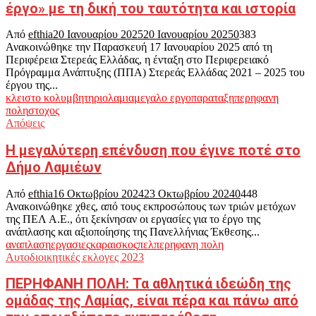
έργο» με τη δική του ταυτότητα και ιστορία
Από
efthia
20 Ιανουαρίου 2025
20 Ιανουαρίου 2025
0
383
Ανακοινώθηκε την Παρασκευή 17 Ιανουαρίου 2025 από τη
Περιφέρεια Στερεάς Ελλάδας, η ένταξη στο Περιφερειακό
Πρόγραμμα Ανάπτυξης (ΠΠΑ) Στερεάς Ελλάδας 2021 – 2025 του
έργου της...
κλειστο κολυμβητηριο
λαμια
μεγαλο εργο
παραταξη
περηφανη
πολη
στοχος
Απόψεις
Η μεγαλύτερη επένδυση που έγινε ποτέ στο
Δήμο Λαμιέων
Από
efthia
16 Οκτωβρίου 2024
23 Οκτωβρίου 2024
0
448
Ανακοινώθηκε χθες, από τους εκπροσώπους των τριών μετόχων
της ΠΕΛ Α.Ε., ότι ξεκίνησαν οι εργασίες για το έργο της
ανάπλασης και αξιοποίησης της Πανελλήνιας Έκθεσης...
αναπλαση
εργασιες
καραισκος
πελ
περηφανη πολη
Αυτοδιοικητικές εκλογες 2023
ΠΕΡΗΦΑΝΗ ΠΟΛΗ: Τα αθλητικά ιδεώδη της
ομάδας της Λαμίας, είναι πέρα και πάνω από