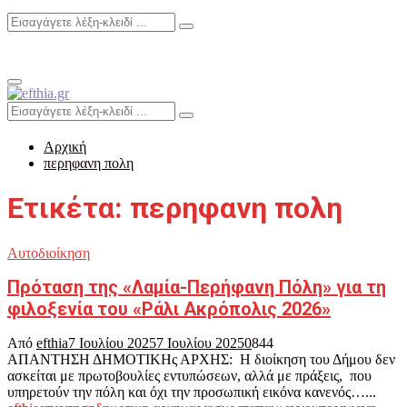
Search
Search
for:
Primary
Menu
Search
Search
for:
Αρχική
περηφανη πολη
Ετικέτα: περηφανη πολη
Αυτοδιοίκηση
Πρόταση της «Λαμία-Περήφανη Πόλη» για τη
φιλοξενία του «Ράλι Ακρόπολις 2026»
Από
efthia
7 Ιουλίου 2025
7 Ιουλίου 2025
0
844
ΑΠΑΝΤΗΣΗ ΔΗΜΟΤΙΚΗς ΑΡΧΗΣ: Η διοίκηση του Δήμου δεν
ασκείται με πρωτοβουλίες εντυπώσεων, αλλά με πράξεις, που
υπηρετούν την πόλη και όχι την προσωπική εικόνα κανενός…...