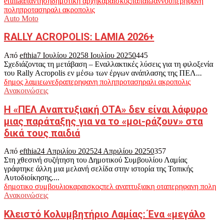
efthia
απαντηση
δημοτικη αρχη
καραισκος
παπαιωαννου
περηφανη
πολη
προταση
ραλι ακροπολις
Auto Moto
RALLY ACROPOLIS: LAMIA 2026+
Από
efthia
7 Ιουλίου 2025
8 Ιουλίου 2025
0
445
Σχεδιάζοντας τη μετάβαση – Εναλλακτικές λύσεις για τη φιλοξενία
του Rally Acropolis εν μέσω των έργων ανάπλασης της ΠΕΛ...
δημος λαμιεων
εδρα
περηφανη πολη
προταση
ραλι ακροπολις
Ανακοινώσεις
Η «ΠΕΛ Αναπτυξιακή ΟΤΑ» δεν είναι λάφυρο
μιας παράταξης για να το «μοι-ράζουν» στα
δικά τους παιδιά
Από
efthia
24 Απριλίου 2025
24 Απριλίου 2025
0
357
Στη χθεσινή συζήτηση του Δημοτικού Συμβουλίου Λαμίας
γράφτηκε άλλη μια μελανή σελίδα στην ιστορία της Τοπικής
Αυτοδιοίκησης....
δημοτικο συμβουλιο
καραισκος
πελ αναπτυξιακη οτα
περηφανη πολη
Ανακοινώσεις
Κλειστό Κολυμβητήριο Λαμίας: Ένα «μεγάλο