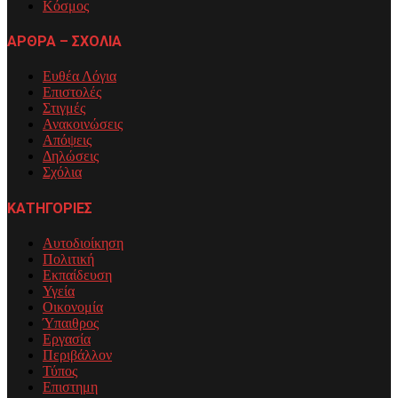
Κόσμος
ΑΡΘΡΑ – ΣΧΟΛΙΑ
Ευθέα Λόγια
Επιστολές
Στιγμές
Ανακοινώσεις
Απόψεις
Δηλώσεις
Σχόλια
ΚΑΤΗΓΟΡΙΕΣ
Αυτοδιοίκηση
Πολιτική
Εκπαίδευση
Υγεία
Οικονομία
Ύπαιθρος
Εργασία
Περιβάλλον
Τύπος
Επιστημη