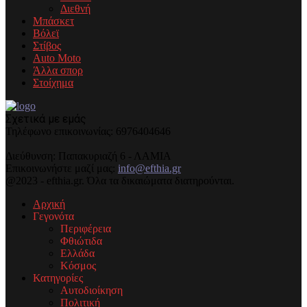
Διεθνή
Μπάσκετ
Βόλεϊ
Στίβος
Auto Moto
Άλλα σπορ
Στοίχημα
Σχετικά με εμάς
Τηλέφωνo επικοινωνίας: 6976404646
Διεύθυνση: Παπακυριαζή 6 - ΛΑΜΙΑ
Επικοινωνήστε μαζί μας:
info@efthia.gr
@2023 - efthia.gr. Όλα τα δικαιώματα διατηρούνται.
Αρχική
Γεγονότα
Περιφέρεια
Φθιώτιδα
Ελλάδα
Κόσμος
Κατηγορίες
Αυτοδιοίκηση
Πολιτική